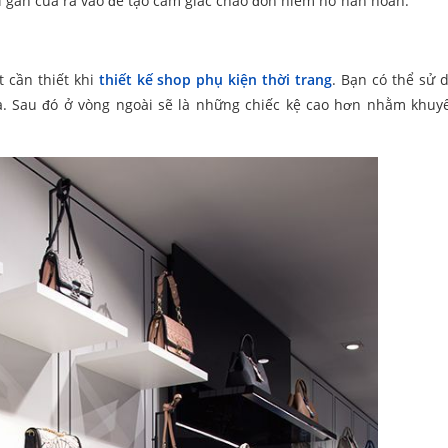
trí gần cửa ra vào để tạo cảm giác chào đón niềm nở hân hoan.
 cần thiết khi
thiết kế shop phụ kiện thời trang
. Bạn có thể sử 
giữa. Sau đó ở vòng ngoài sẽ là những chiếc kệ cao hơn nhằm khuy