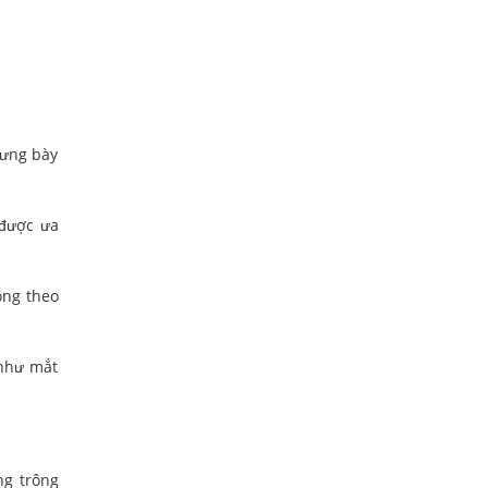
rưng bày
 được ưa
ông theo
 như mắt
ng trông