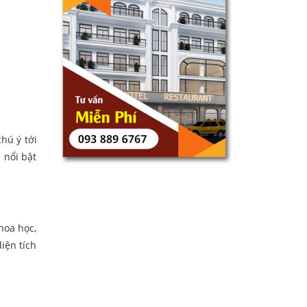
chú ý tới
 nổi bật
khoa học,
iện tích