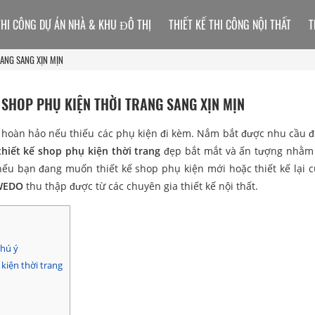
THI CÔNG DỰ ÁN NHÀ & KHU ĐÔ THỊ
THIẾT KẾ THI CÔNG NỘI THẤT
T
RANG SANG XỊN MỊN
SHOP PHỤ KIỆN THỜI TRANG SANG XỊN MỊN
hoàn hảo nếu thiếu các phụ kiện đi kèm. Nắm bắt được nhu cầu đ
hiết kế shop phụ kiện thời trang
đẹp bắt mắt và ấn tượng nhằm
nếu bạn đang muốn thiết kế shop phụ kiện mới hoặc thiết kế lại 
WEDO
thu thập được từ các chuyên gia thiết kế nội thất.
chú ý
 kiện thời trang