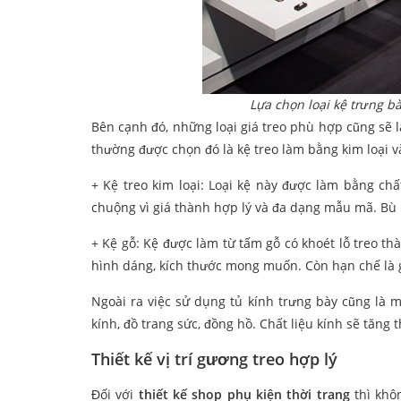
Lựa chọn loại kệ trưng 
Bên cạnh đó, những loại giá treo phù hợp cũng sẽ l
thường được chọn đó là kệ treo làm bằng kim loại và
+ Kệ treo kim loại: Loại kệ này được làm bằng chấ
chuộng vì giá thành hợp lý và đa dạng mẫu mã. Bù 
+ Kệ gỗ: Kệ được làm từ tấm gỗ có khoét lỗ treo th
hình dáng, kích thước mong muốn. Còn hạn chế là gi
Ngoài ra việc sử dụng tủ kính trưng bày cũng là 
kính, đồ trang sức, đồng hồ. Chất liệu kính sẽ tăng
Thiết kế vị trí gương treo hợp lý
Đối với
thiết kế shop phụ kiện thời trang
thì khô