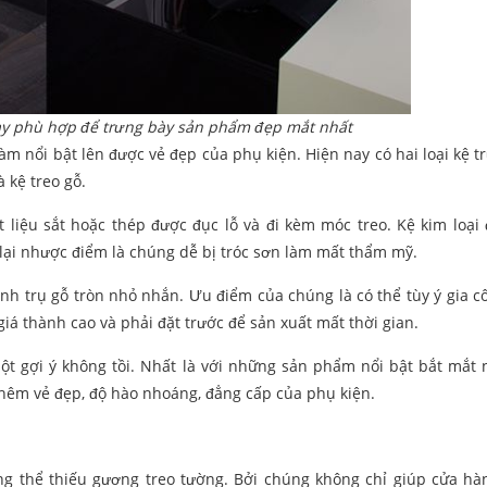
bày phù hợp để trưng bày sản phẩm đẹp mắt nhất
àm nổi bật lên được vẻ đẹp của phụ kiện. Hiện nay có hai loại kệ t
 kệ treo gỗ.
t liệu sắt hoặc thép được đục lỗ và đi kèm móc treo. Kệ kim loại
lại nhược điểm là chúng dễ bị tróc sơn làm mất thẩm mỹ.
ành trụ gỗ tròn nhỏ nhắn. Ưu điểm của chúng là có thể tùy ý gia c
á thành cao và phải đặt trước để sản xuất mất thời gian.
một gợi ý không tồi. Nhất là với những sản phẩm nổi bật bắt mắt
 thêm vẻ đẹp, độ hào nhoáng, đẳng cấp của phụ kiện.
ng thể thiếu gương treo tường. Bởi chúng không chỉ giúp cửa hà