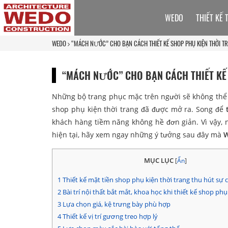
WEDO
THIẾT KẾ 
WEDO
“MÁCH NƯỚC” CHO BẠN CÁCH THIẾT KẾ SHOP PHỤ KIỆN THỜI T
“MÁCH NƯỚC” CHO BẠN CÁCH THIẾT KẾ 
Những bộ trang phục mặc trên người sẽ không thể 
shop phụ kiện thời trang đã được mở ra. Song để
t
khách hàng tiềm năng không hề đơn giản. Vì vậy, 
hiện tại, hãy xem ngay những ý tưởng sau đây mà
MỤC LỤC
[
Ẩn
]
1
Thiết kế mặt tiền shop phụ kiện thời trang thu hút sự 
2
Bài trí nội thất bắt mắt, khoa học khi thiết kế shop phụ
3
Lựa chọn giá, kệ trưng bày phù hợp
4
Thiết kế vị trí gương treo hợp lý