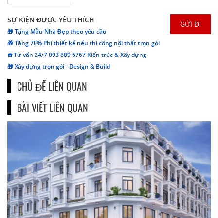
SỰ KIỆN ĐƯỢC YÊU THÍCH
🎁 Tặng Mẫu Nhà Đẹp theo yêu cầu
🎁 Tặng 70% Phí thiết kế nếu thi công nội thất trọn gói
☎️ Tư vấn 24/7 093 889 6767 Kiến trúc & Xây dựng
🎁 Xây dựng trọn gói - Design & Build
CHỦ ĐỀ LIÊN QUAN
BÀI VIẾT LIÊN QUAN