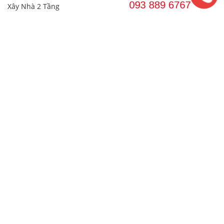
Xây Nhà 2 Tầng
Xây Nhà Trọ
Thiết kế Thi Công NHÀ MÁY & NHÀ XƯỞNG
Tư Vấn Xây Dựng
Liên Hệ