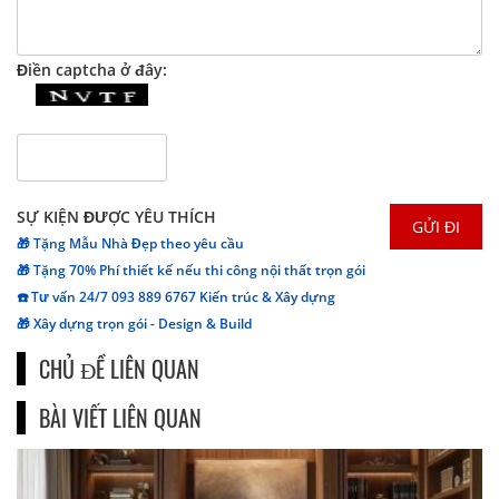
Điền captcha ở đây:
SỰ KIỆN ĐƯỢC YÊU THÍCH
🎁 Tặng Mẫu Nhà Đẹp theo yêu cầu
🎁 Tặng 70% Phí thiết kế nếu thi công nội thất trọn gói
☎️ Tư vấn 24/7 093 889 6767 Kiến trúc & Xây dựng
🎁 Xây dựng trọn gói - Design & Build
CHỦ ĐỀ LIÊN QUAN
BÀI VIẾT LIÊN QUAN