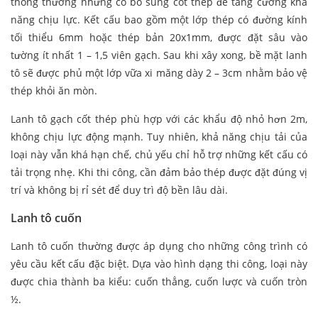
thông thường nhưng có bổ sung cốt thép để tăng cường khả
năng chịu lực. Kết cấu bao gồm một lớp thép có đường kính
tối thiểu 6mm hoặc thép bản 20x1mm, được đặt sâu vào
tường ít nhất 1 – 1,5 viên gạch. Sau khi xây xong, bề mặt lanh
tô sẽ được phủ một lớp vữa xi măng dày 2 – 3cm nhằm bảo vệ
thép khỏi ăn mòn.
Lanh tô gạch cốt thép phù hợp với các khẩu độ nhỏ hơn 2m,
không chịu lực động mạnh. Tuy nhiên, khả năng chịu tải của
loại này vẫn khá hạn chế, chủ yếu chỉ hỗ trợ những kết cấu có
tải trọng nhẹ. Khi thi công, cần đảm bảo thép được đặt đúng vị
trí và không bị rỉ sét để duy trì độ bền lâu dài.
Lanh tô cuốn
Lanh tô cuốn thường được áp dụng cho những công trình có
yêu cầu kết cấu đặc biệt. Dựa vào hình dạng thi công, loại này
được chia thành ba kiểu: cuốn thẳng, cuốn lược và cuốn tròn
½.