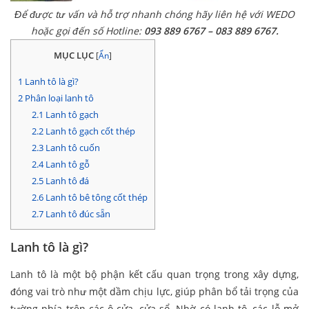
Để được tư vấn và hỗ trợ nhanh chóng hãy liên hệ với WEDO
hoặc gọi đến số Hotline:
093 889 6767 – 083 889 6767.
MỤC LỤC
[
Ẩn
]
1
Lanh tô là gì?
2
Phân loại lanh tô
2.1
Lanh tô gạch
2.2
Lanh tô gạch cốt thép
2.3
Lanh tô cuốn
2.4
Lanh tô gỗ
2.5
Lanh tô đá
2.6
Lanh tô bê tông cốt thép
2.7
Lanh tô đúc sẵn
Lanh tô là gì?
Lanh tô là một bộ phận kết cấu quan trọng trong xây dựng,
đóng vai trò như một dầm chịu lực, giúp phân bổ tải trọng của
tường phía trên các ô cửa, cửa sổ. Nhờ có lanh tô, các lỗ mở