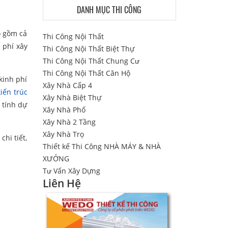
DANH MỤC THI CÔNG
ao gồm cả
Thi Công Nội Thất
 phí xây
Thi Công Nội Thất Biệt Thự
Thi Công Nội Thất Chung Cư
Thi Công Nội Thất Căn Hộ
kinh phí
Xây Nhà Cấp 4
kiến trúc
Xây Nhà Biệt Thự
 tính dự
Xây Nhà Phố
Xây Nhà 2 Tầng
Xây Nhà Trọ
hi tiết,
Thiết kế Thi Công NHÀ MÁY & NHÀ
XƯỞNG
Tư Vấn Xây Dựng
Liên Hệ