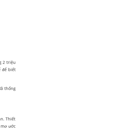
 2 triệu
ế để biết
đã thống
ăn. Thiết
, mơ ước