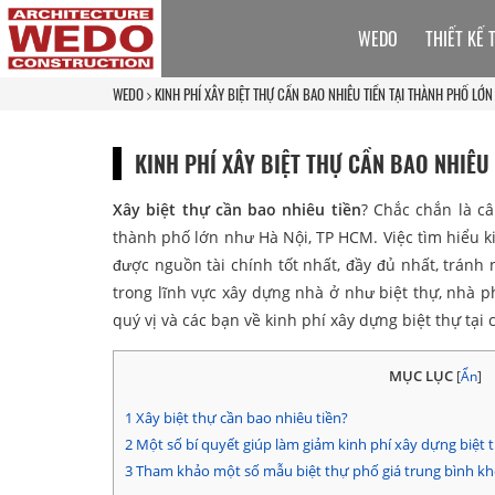
WEDO
THIẾT KẾ 
WEDO
KINH PHÍ XÂY BIỆT THỰ CẦN BAO NHIÊU TIỀN TẠI THÀNH PHỐ LỚN
KINH PHÍ XÂY BIỆT THỰ CẦN BAO NHIÊU
Xây biệt thự cần bao nhiêu tiền
? Chắc chắn là câ
thành phố lớn như Hà Nội, TP HCM. Việc tìm hiểu k
được nguồn tài chính tốt nhất, đầy đủ nhất, tránh
trong lĩnh vực xây dựng nhà ở như biệt thự, nhà p
quý vị và các bạn về kinh phí xây dựng biệt thự tại
MỤC LỤC
[
Ẩn
]
1
Xây biệt thự cần bao nhiêu tiền?
2
Một số bí quyết giúp làm giảm kinh phí xây dựng biệt 
3
Tham khảo một số mẫu biệt thự phố giá trung bình kho