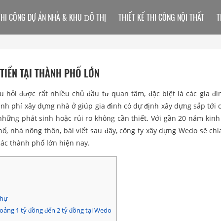
THI CÔNG DỰ ÁN NHÀ & KHU ĐÔ THỊ
THIẾT KẾ THI CÔNG NỘI THẤT
T
 TIỀN TẠI THÀNH PHỐ LỚN
u hỏi được rất nhiều chủ đầu tư quan tâm, đặc biệt là các gia đì
inh phí xây dựng nhà ở giúp gia đình có dự định xây dựng sắp tới 
 những phát sinh hoặc rủi ro không cần thiết. Với gần 20 năm kin
hố, nhà nông thôn, bài viết sau đây, công ty xây dựng Wedo sẽ chi
 các thành phố lớn hiện nay.
thự
ảng 1 tỷ đồng đến 2 tỷ đồng tại Wedo