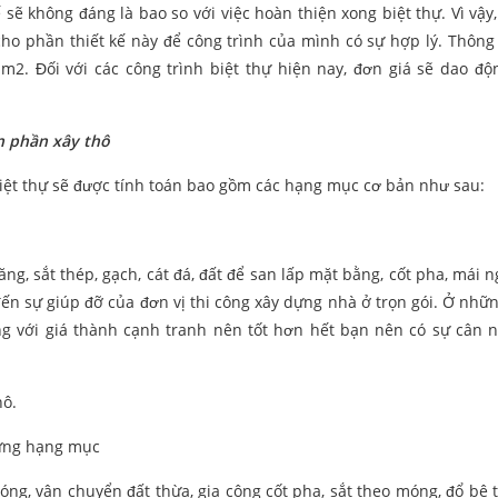
ế sẽ không đáng là bao so với việc hoàn thiện xong biệt thự. Vì vậy
 cho phần thiết kế này để công trình của mình có sự hợp lý. Thông
m2. Đối với các công trình biệt thự hiện nay, đơn giá sẽ dao độ
ến phần xây thô
iệt thự sẽ được tính toán bao gồm các hạng mục cơ bản như sau:
g, sắt thép, gạch, cát đá, đất để san lấp mặt bằng, cốt pha, mái ng
n sự giúp đỡ của đơn vị thi công xây dựng nhà ở trọn gói. Ở nhữ
ng với giá thành cạnh tranh nên tốt hơn hết bạn nên có sự cân n
hô.
hững hạng mục
ng, vận chuyển đất thừa, gia công cốt pha, sắt theo móng, đổ bê t