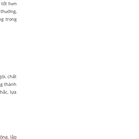
, tốt hơn
 thường,
ng trong
ói, chất
ng thành
hắc, lựa
ông, lắp