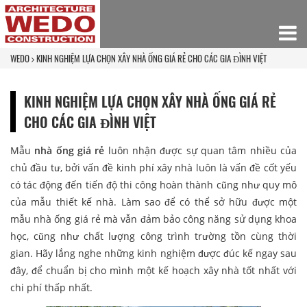
WEDO
KINH NGHIỆM LỰA CHỌN XÂY NHÀ ỐNG GIÁ RẺ CHO CÁC GIA ĐÌNH VIỆT
KINH NGHIỆM LỰA CHỌN XÂY NHÀ ỐNG GIÁ RẺ
CHO CÁC GIA ĐÌNH VIỆT
Mẫu
nhà ống giá rẻ
luôn nhận được sự quan tâm nhiều của
chủ đầu tư, bởi vấn đề kinh phí xây nhà luôn là vấn đề cốt yếu
có tác động đến tiến độ thi công hoàn thành cũng như quy mô
của mẫu thiết kế nhà. Làm sao để có thể sở hữu được một
mẫu nhà ống giá rẻ mà vẫn đảm bảo công năng sử dụng khoa
học, cũng như chất lượng công trình trường tồn cùng thời
gian. Hãy lắng nghe những kinh nghiệm được đúc kế ngay sau
đây, để chuẩn bị cho mình một kế hoạch xây nhà tốt nhất với
chi phí thấp nhất.