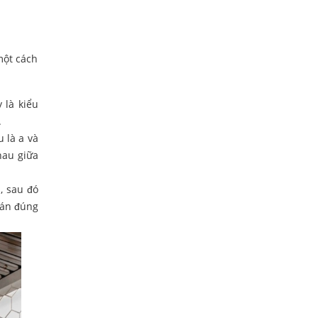
một cách
 là kiểu
.
 là a và
hau giữa
, sau đó
oán đúng