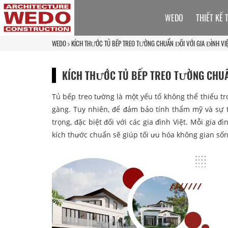
WEDO
THIẾT KẾ 
WEDO
KÍCH THƯỚC TỦ BẾP TREO TƯỜNG CHUẨN ĐỐI VỚI GIA ĐÌNH VI
KÍCH THƯỚC TỦ BẾP TREO TƯỜNG CHUẨN
Tủ bếp treo tường là một yếu tố không thể thiếu tro
gàng. Tuy nhiên, để đảm bảo tính thẩm mỹ và sự 
trọng, đặc biệt đối với các gia đình Việt. Mỗi gia 
kích thước chuẩn sẽ giúp tối ưu hóa không gian sốn