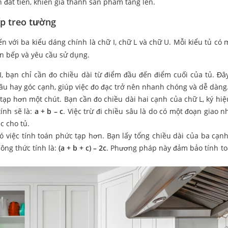
n đắt tiền, khiến giá thành sản phẩm tăng lên.
ếp treo tường
n với ba kiểu dáng chính là chữ I, chữ L và chữ U. Mỗi kiểu tủ có 
an bếp và yêu cầu sử dụng.
I, bạn chỉ cần đo chiều dài từ điểm đầu đến điểm cuối của tủ. Đây
 sâu hay góc cạnh, giúp việc đo đạc trở nên nhanh chóng và dễ dàng
 tạp hơn một chút. Bạn cần đo chiều dài hai cạnh của chữ L, ký hiệu
tính sẽ là:
a + b – c
. Việc trừ đi chiều sâu là do có một đoạn giao n
c cho tủ.
ó việc tính toán phức tạp hơn. Bạn lấy tổng chiều dài của ba cạnh
Công thức tính là:
(a + b + c) – 2c
. Phương pháp này đảm bảo tính t