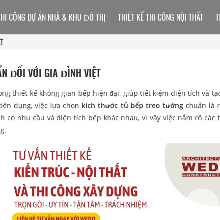
THI CÔNG DỰ ÁN NHÀ & KHU ĐÔ THỊ
THIẾT KẾ THI CÔNG NỘI THẤT
T
ỆT
 ĐỐI VỚI GIA ĐÌNH VIỆT
ng thiết kế không gian bếp hiện đại, giúp tiết kiệm diện tích và tạ
tiện dụng, việc lựa chọn
kích thước tủ bếp treo tường
chuẩn là 
đình có nhu cầu và diện tích bếp khác nhau, vì vậy việc nắm rõ các 
g.