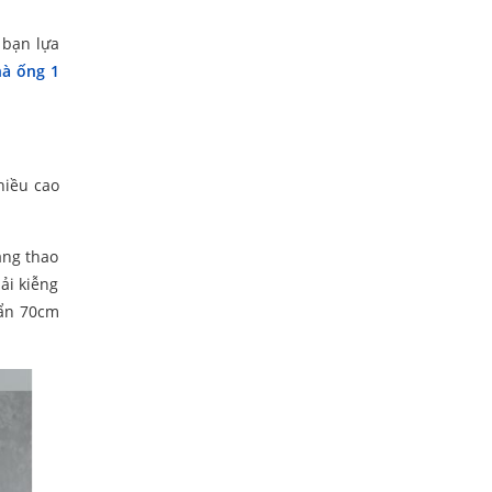
 bạn lựa
à ống 1
hiều cao
àng thao
ải kiễng
uẩn 70cm