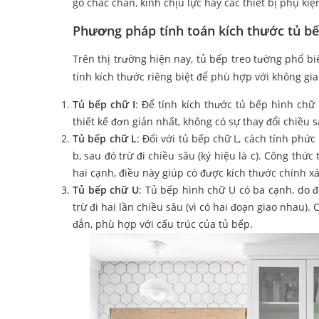
gỗ chắc chắn, kính chịu lực hay các thiết bị phụ kiệ
Phương pháp tính toán kích thước tủ b
Trên thị trường hiện nay, tủ bếp treo tường phổ biế
tính kích thước riêng biệt để phù hợp với không gi
Tủ bếp chữ I
: Để tính kích thước tủ bếp hình chữ 
thiết kế đơn giản nhất, không có sự thay đổi chiều
Tủ bếp chữ L
: Đối với tủ bếp chữ L, cách tính phức
b, sau đó trừ đi chiều sâu (ký hiệu là c). Công thức 
hai cạnh, điều này giúp có được kích thước chính xá
Tủ bếp chữ U
: Tủ bếp hình chữ U có ba cạnh, do đ
trừ đi hai lần chiều sâu (vì có hai đoạn giao nhau). 
đắn, phù hợp với cấu trúc của tủ bếp.