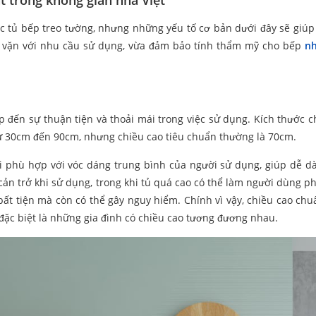
t trong không gian nhà Việt
c tủ bếp treo tường, nhưng những yếu tố cơ bản dưới đây sẽ giúp
a vặn với nhu cầu sử dụng, vừa đảm bảo tính thẩm mỹ cho bếp
nh
p đến sự thuận tiện và thoải mái trong việc sử dụng. Kích thước c
ừ 30cm đến 90cm, nhưng chiều cao tiêu chuẩn thường là 70cm.
ải phù hợp với vóc dáng trung bình của người sử dụng, giúp dễ d
 cản trở khi sử dụng, trong khi tủ quá cao có thể làm người dùng ph
bất tiện mà còn có thể gây nguy hiểm. Chính vì vậy, chiều cao ch
đặc biệt là những gia đình có chiều cao tương đương nhau.