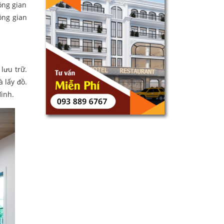
ông gian
ông gian
lưu trữ.
 lấy đồ.
đình.