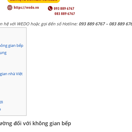
ên hệ với WEDO hoặc gọi đến số Hotline:
093 889 6767 – 083 889 67
hông gian bếp
dụng
gian nhà Việt
ới
p
ường đối với không gian bếp