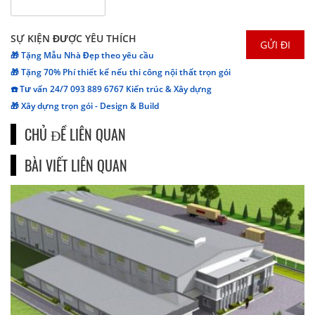
SỰ KIỆN ĐƯỢC YÊU THÍCH
🎁 Tặng Mẫu Nhà Đẹp theo yêu cầu
🎁 Tặng 70% Phí thiết kế nếu thi công nội thất trọn gói
☎️ Tư vấn 24/7 093 889 6767 Kiến trúc & Xây dựng
🎁 Xây dựng trọn gói - Design & Build
CHỦ ĐỀ LIÊN QUAN
BÀI VIẾT LIÊN QUAN