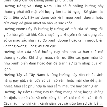
tránh cung Cấn để không phạm phong thủy.
Hướng Đông và Đông Nam:
Cửa sổ ở những hướng này
thường phải đối mặt với lượng lớn tia tử ngoại. Để giảm tác
động tiêu cực, hãy sử dụng cửa kính màu xanh dương hoặc
cửa chớp để giảm nhiệt và bảo vệ sức khỏe.
Hướng Nam:
Đây là hướng lý tưởng để mở cửa sổ rộng rãi,
giúp hóa giải sát khí. Các chuyên gia khuyên nên sử dụng cửa
sổ có màu sắc như nâu đỏ, xanh dương hoặc xanh nước biển
để tăng cường luồng khí tích cực.
Hướng Bắc:
Cửa sổ ở hướng này nên nhỏ và hạn chế mở
thường xuyên. Khi chọn màu, nên ưu tiên các gam màu tối
như xanh biển đậm hoặc đen để tránh sự xâm nhập của khí
lạnh.
Hướng Tây và Tây Nam:
Những hướng này đón nhiều ánh
nắng gay gắt, nên cửa sổ cần có rèm hoặc mái che để giảm
nhiệt. Màu sắc phù hợp là nâu sẫm, màu tro hay cánh gián.
Hướng Tây Bắc:
Hướng này thường mang năng lượng không
ổn định, do đó cửa sổ nên đóng kín và chỉ mở khi cần thiết.
Các màu như ghi xám, cánh gián, bạc sẽ giúp tạo sự cân bằng.