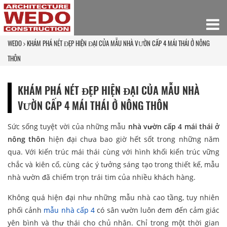
WEDO
KHÁM PHÁ NÉT ĐẸP HIỆN ĐẠI CỦA MẪU NHÀ VƯỜN CẤP 4 MÁI THÁI Ở NÔNG
THÔN
KHÁM PHÁ NÉT ĐẸP HIỆN ĐẠI CỦA MẪU NHÀ
VƯỜN CẤP 4 MÁI THÁI Ở NÔNG THÔN
Sức sống tuyệt vời của những mẫu
nhà vườn cấp 4 mái thái ở
nông thôn
hiện đại chưa bao giờ hết sốt trong những năm
qua. Với kiến trúc mái thái cùng với hình khối kiến trúc vững
chắc và kiên cố, cùng các ý tưởng sáng tạo trong thiết kế, mẫu
nhà vườn đã chiếm trọn trái tim của nhiều khách hàng.
Không quá hiện đại như những mẫu nhà cao tầng, tuy nhiên
phối cảnh
mẫu nhà cấp 4
có sân vườn luôn đem đến cảm giác
yên bình và thư thái cho chủ nhân. Chỉ trong một thời gian