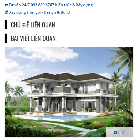
☎️ Tư vấn 24/7 093 889 6767 Kiến trúc & Xây dựng
🎁 Xây dựng trọn gói - Design & Build
CHỦ ĐỀ LIÊN QUAN
BÀI VIẾT LIÊN QUAN
CHI TIẾT