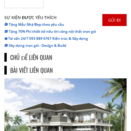
SỰ KIỆN ĐƯỢC YÊU THÍCH
🎁 Tặng Mẫu Nhà Đẹp theo yêu cầu
🎁 Tặng 70% Phí thiết kế nếu thi công nội thất trọn gói
☎️ Tư vấn 24/7 093 889 6767 Kiến trúc & Xây dựng
🎁 Xây dựng trọn gói - Design & Build
CHỦ ĐỀ LIÊN QUAN
BÀI VIẾT LIÊN QUAN