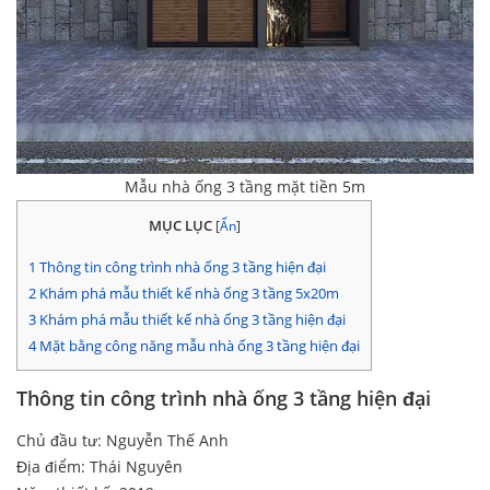
Mẫu nhà ống 3 tầng mặt tiền 5m
MỤC LỤC
[
Ẩn
]
1
Thông tin công trình nhà ống 3 tầng hiện đại
2
Khám phá mẫu thiết kế nhà ống 3 tầng 5x20m
3
Khám phá mẫu thiết kế nhà ống 3 tầng hiện đại
4
Mặt bằng công năng mẫu nhà ống 3 tầng hiện đại
Thông tin công trình nhà ống 3 tầng hiện đại
Chủ đầu tư: Nguyễn Thế Anh
Địa điểm: Thái Nguyên