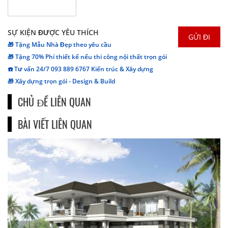
SỰ KIỆN ĐƯỢC YÊU THÍCH
🎁 Tặng Mẫu Nhà Đẹp theo yêu cầu
🎁 Tặng 70% Phí thiết kế nếu thi công nội thất trọn gói
☎️ Tư vấn 24/7 093 889 6767 Kiến trúc & Xây dựng
🎁 Xây dựng trọn gói - Design & Build
CHỦ ĐỀ LIÊN QUAN
BÀI VIẾT LIÊN QUAN