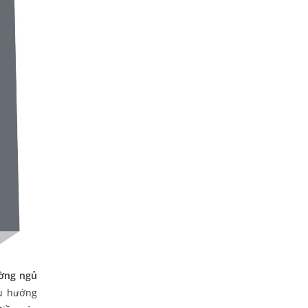
ờng ngủ
ếu hướng