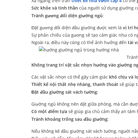
Xà ngang trên trần
thiết kế nhà vườn cấp 4
có thể
Sức khỏe và tinh thần
của người sử dụng giường có
Tránh gương đối diện giường ngủ
:
Đặt gương đối diện đầu giường được xem là
vị trí 
Sự phản chiếu của gương sẽ tạo cảm giác như có ng
Ngoài ra, điều này cũng có thể ảnh hưởng đến
tài 
Tránh
Không trang trí vật sắc nhọn hướng vào giường n
Các vật sắc nhọn có thể gây cảm giác
khó chịu và l
Thiết kế nội thất nhẹ nhàng, thanh thoát
sẽ giúp t
Đặt đầu giường sát vách tường
:
Giường ngủ không nên đặt giữa phòng, mà cần đư
Có một điểm tựa
sẽ giúp gia chủ cảm thấy an tâm 
Tránh khoảng trống sau đầu giường
:
Nếu không kê đầu giường sát vách tường, người nằ