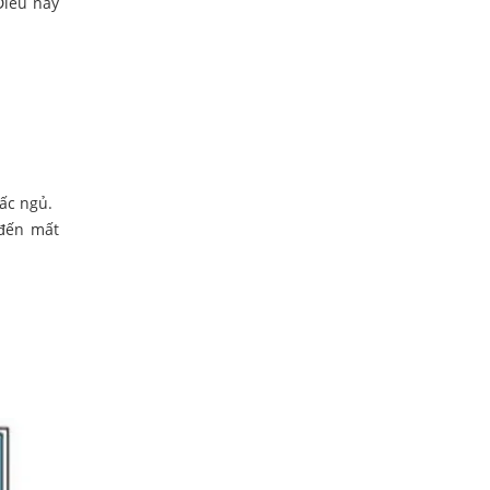
Điều này
ấc ngủ.
 đến mất