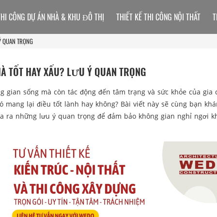
THI CÔNG DỰ ÁN NHÀ & KHU ĐÔ THỊ
THIẾT KẾ THI CÔNG NỘI THẤT
T
Ý QUAN TRỌNG
 TỐT HAY XẤU? LƯU Ý QUAN TRỌNG
 gian sống mà còn tác động đến tâm trạng và sức khỏe của gia 
ó mang lại điều tốt lành hay không? Bài viết này sẽ cùng bạn kh
a ra những lưu ý quan trọng để đảm bảo không gian nghỉ ngơi k