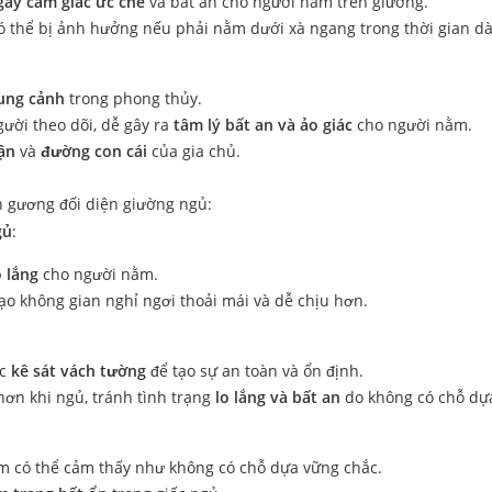
gây cảm giác ức chế
và bất an cho người nằm trên giường.
 thể bị ảnh hưởng nếu phải nằm dưới xà ngang trong thời gian dà
hung cảnh
trong phong thủy.
ười theo dõi, dễ gây ra
tâm lý bất an và ảo giác
cho người nằm.
vận
và
đường con cái
của gia chủ.
 gương đối diện giường ngủ:
gủ
:
o lắng
cho người nằm.
ạo không gian nghỉ ngơi thoải mái và dễ chịu hơn.
ợc
kê sát vách tường
để tạo sự an toàn và ổn định.
hơn khi ngủ, tránh tình trạng
lo lắng và bất an
do không có chỗ dự
m có thể cảm thấy như không có chỗ dựa vững chắc.