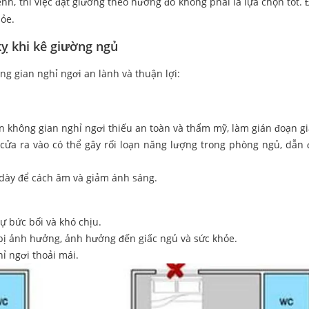
nh, thì việc đặt giường theo hướng đó không phải là lựa chọn tốt. 
hỏe.
kỵ khi kê giường ngủ
ng gian nghỉ ngơi an lành và thuận lợi:
n không gian nghỉ ngơi thiếu an toàn và thẩm mỹ, làm gián đoạn gi
cửa ra vào có thể gây rối loạn năng lượng trong phòng ngủ, dẫn
 dày để cách âm và giảm ánh sáng.
ự bức bối và khó chịu.
bị ảnh hưởng, ảnh hưởng đến giấc ngủ và sức khỏe.
ỉ ngơi thoải mái.