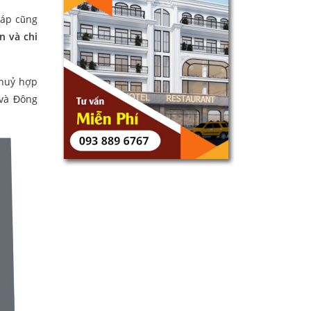
iáp cũng
n và chi
Thuỷ hợp
và Đông