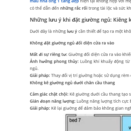
mẫu nhà ống 1 tầng đẹp
hiện tại không hợp với mệ
có thể dẫn đến
những rắc rối
trong tài lộc và sức k
Những lưu ý khi đặt giường ngủ: Kiêng 
Dưới đây là những
lưu ý
cần thiết để tạo ra một khô
Không đặt giường ngủ đối diện cửa ra vào
Mất đi sự riêng tư:
Giường đối diện cửa ra vào khiế
Ảnh hưởng phong thủy:
Luồng khí khuấy động từ 
ngủ.
Giải pháp:
Thay đổi vị trí giường hoặc sử dụng rèm
Không kê giường ngủ dưới chân cầu thang
Cảm giác chật chội:
Kê giường dưới cầu thang tạo s
Gián đoạn năng lượng:
Luồng năng lượng tích cực 
Giải pháp:
Kê lại giường để đảm bảo không gian ngh