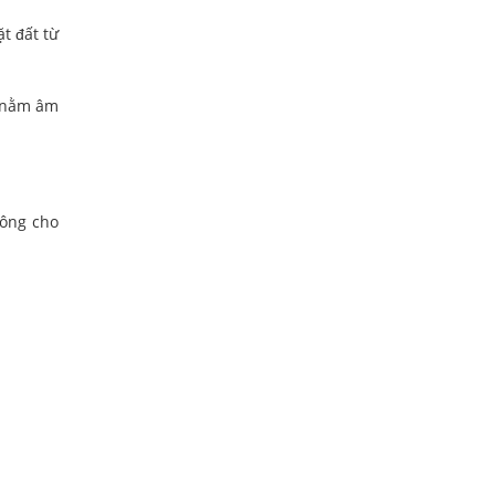
t đất từ
y nằm âm
hông cho