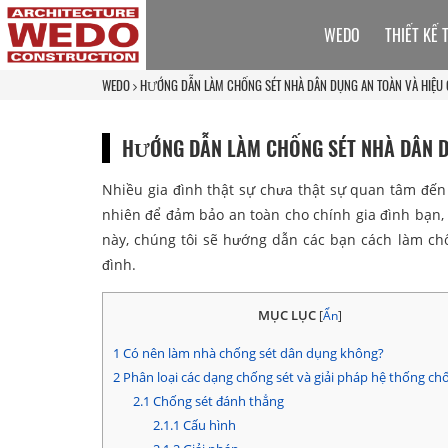
WEDO
THIẾT KẾ 
WEDO
HƯỚNG DẪN LÀM CHỐNG SÉT NHÀ DÂN DỤNG AN TOÀN VÀ HIỆU
HƯỚNG DẪN LÀM CHỐNG SÉT NHÀ DÂN D
Nhiều gia đình thật sự chưa thật sự quan tâm đế
nhiên để đảm bảo an toàn cho chính gia đình bạn, đ
này, chúng tôi sẽ hướng dẫn các bạn cách làm ch
đình.
MỤC LỤC
[
Ẩn
]
1
Có nên làm nhà chống sét dân dụng không?
2
Phân loại các dạng chống sét và giải pháp hệ thống ch
2.1
Chống sét đánh thẳng
2.1.1
Cấu hình