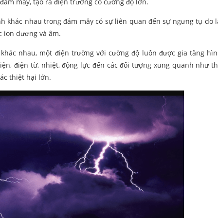
 đám mây, tạo ra điện trường có cường độ lớn.
tính khác nhau trong đám mây có sự liên quan đến sự ngưng tụ do 
ác ion dương và âm.
ực khác nhau, một điện trường với cường độ luôn được gia tăng hì
ện, điện từ, nhiệt, động lực đến các đối tượng xung quanh như thi
ác thiệt hại lớn.