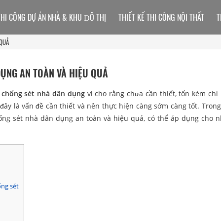
THI CÔNG DỰ ÁN NHÀ & KHU ĐÔ THỊ
THIẾT KẾ THI CÔNG NỘI THẤT
T
 QUẢ
ỤNG AN TOÀN VÀ HIỆU QUẢ
n
chống sét nhà dân dụng
vì cho rằng chưa cần thiết, tốn kém chi 
ây là vấn đề cần thiết và nên thực hiện càng sớm càng tốt. Trong 
ống sét nhà dân dụng an toàn và hiệu quả, có thể áp dụng cho n
ống sét