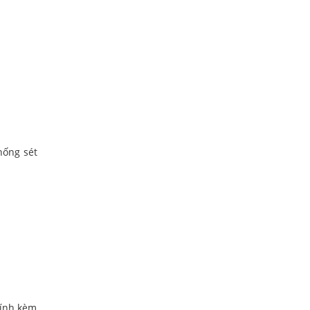
hống sét
tính kèm