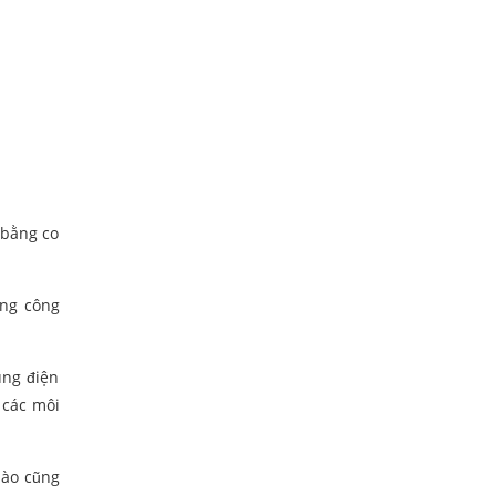
 bằng co
ong công
ung điện
i các môi
nào cũng