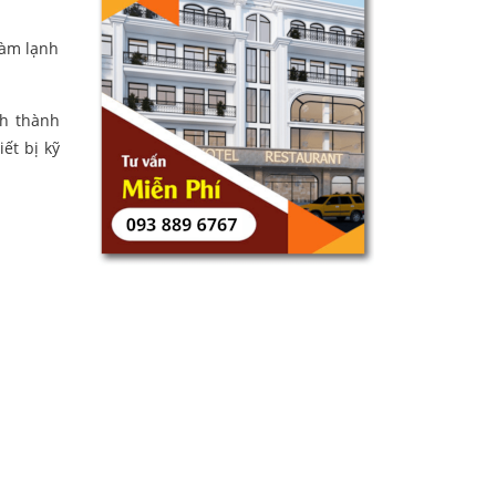
làm lạnh
nh thành
ết bị kỹ