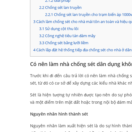
2.1.2
Giải pháp
2.2
Chống sét lan truyền
2.2.1
Chống sét lan truyền cho trạm biến áp 1000v
3
Cách làm chống sét cho nhà mái tôn an toàn và hiệu q
3.1
Sử dụng cột thu lôi
3.2
Công nghệ tiêu tán đám mây
3.3
Chống sét bằng lưỡi liềm
4
Cách lắp đặt hệ thống tiếp địa chống sét cho nhà ở dâ
Có nên làm nhà chống sét dân dụng khô
Trước khi đi đến câu trả lời có nên làm nhà chống
sét, từ đó có cơ sở để xây dựng các kiểu nhà khác 
Sét là hiện tượng tự nhiên được tạo nên do sự ph
và một điểm trên mặt đất hoặc trong nội bộ đám mâ
Nguyên nhân hình thành sét
Nguyên nhân làm xuất hiện sét là do sự hình thàn