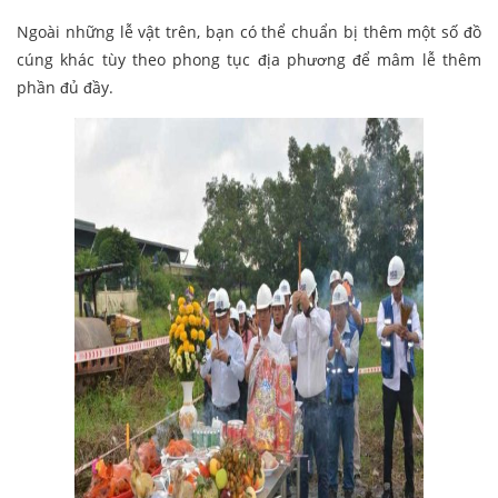
Ngoài những lễ vật trên, bạn có thể chuẩn bị thêm một số đồ
cúng khác tùy theo phong tục địa phương để mâm lễ thêm
phần đủ đầy.