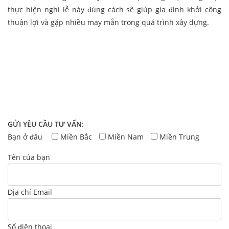
thực hiện nghi lễ này đúng cách sẽ giúp gia đình khởi công
thuận lợi và gặp nhiều may mắn trong quá trình xây dựng.
GỬI YÊU CẦU TƯ VẤN:
Bạn ở đâu
Miền Bắc
Miền Nam
Miền Trung
Tên của bạn
Địa chỉ Email
Số điện thoại