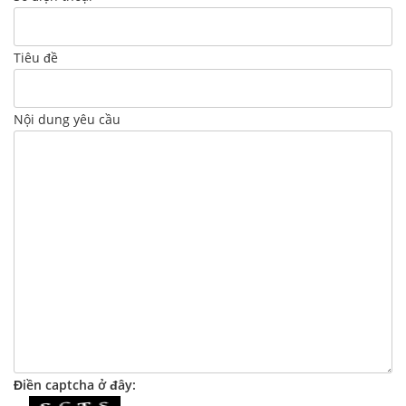
Tiêu đề
Nội dung yêu cầu
Điền captcha ở đây: