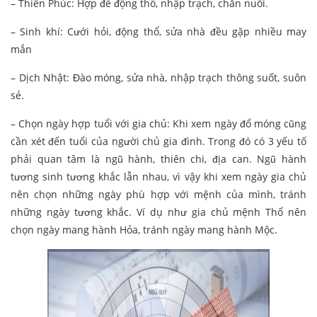
– Thiên Phúc: Hợp để động thổ, nhập trạch, chăn nuôi.
– Sinh khí: Cưới hỏi, động thổ, sửa nhà đều gặp nhiều may
mắn
– Dịch Nhật: Đào móng, sửa nhà, nhập trạch thông suốt, suôn
sẻ.
– Chọn ngày hợp tuổi với gia chủ: Khi xem ngày đổ móng cũng
cần xét đến tuổi của người chủ gia đình. Trong đó có 3 yếu tố
phải quan tâm là ngũ hành, thiên chi, địa can. Ngũ hành
tương sinh tương khắc lẫn nhau, vì vậy khi xem ngày gia chủ
nên chọn những ngày phù hợp với mệnh của mình, tránh
những ngày tương khắc. Ví dụ như gia chủ mệnh Thổ nên
chọn ngày mang hành Hỏa, tránh ngày mang hành Mộc.