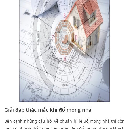
Giải đáp thắc mắc khi đổ móng nhà
Bên cạnh những câu hỏi về chuẩn bị lễ đổ móng nhà thì còn
một số những thắc mắc liên quan đến đổ móng nhà mà khách