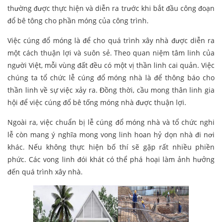
thường được thực hiện và diễn ra trước khi bắt đầu công đoạn
đổ bê tông cho phần móng của công trình.
Việc cúng đổ móng là để cho quá trình xây nhà được diễn ra
một cách thuận lợi và suôn sẻ. Theo quan niệm tâm linh của
người Việt, mỗi vùng đất đều có một vị thần linh cai quản. Việc
chúng ta tổ chức lễ cúng đổ móng nhà là để thông báo cho
thần linh về sự việc xảy ra. Đồng thời, cầu mong thân linh gia
hội để việc cúng đổ bê tống móng nhà được thuận lợi.
Ngoài ra, việc chuẩn bị lễ cúng đổ móng nhà và tổ chức nghi
lễ còn mang ý nghĩa mong vong linh hoan hỷ dọn nhà đi nơi
khác. Nếu không thực hiện bố thí sẽ gặp rất nhiều phiền
phức. Các vong linh đói khát có thể phá hoại làm ảnh hưởng
đến quá trình xây nhà.