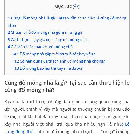
MỤC LỤC
[
Ẩn
]
1
Cúng đổ móng nhà là gì? Tại sao cần thực hiện lễ cúng đổ móng
nhà?
2
Chuẩn bị lễ đổ móng nhà gồm những gì?
3
Cách chọn ngày giờ đẹp cúng đổ móng nhà
4
Giải đáp thắc mắc khi đổ móng nhà
4.1
Đổ móng nhà gặp trời mưa là tốt hay xấu?
4.2
Có nên dùng đá thạch anh đổ móng nhà không?
4.3
Đổ móng bao lâu thì xây nhà được?
Cúng đổ móng nhà là gì? Tại sao cần thực hiện lễ
cúng đổ móng nhà?
Xây nhà là một trong những dấu mốc vô cùng quan trọng của
đời người, chính vì vậy mà người ta thường chuẩn bị chu đáo
về mọi mặt khi bắt đầu xây nhà. Theo quan niệm dân gian, khi
xây nhà người Việt phải trải qua khá nhiều nghi lễ như:
Lễ
cúng động thổ
, cất nóc, đổ móng, nhập trạch,…. Cúng đổ móng