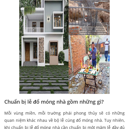
Chuẩn bị lễ đổ móng nhà gồm những gì?
Mỗi vùng miền, mỗi trường phái phong thủy sẽ có những
quan niệm khác nhau về bộ lễ cúng đổ móng nhà. Tuy nhiên,
khi chuẩn bị lễ đổ móng nhà cần chuẩn bị một mâm lễ đầy đủ