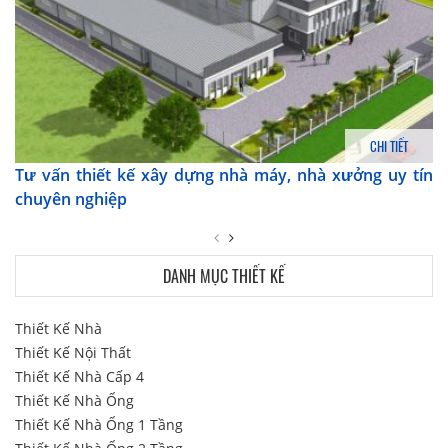
CHI TIẾT
Tư vấn thiết kế xây dựng nhà máy, nhà xưởng uy tín
chuyên nghiệp
DANH MỤC THIẾT KẾ
Thiết Kế Nhà
Thiết Kế Nội Thất
Thiết Kế Nhà Cấp 4
Thiết Kế Nhà Ống
Thiết Kế Nhà Ống 1 Tầng