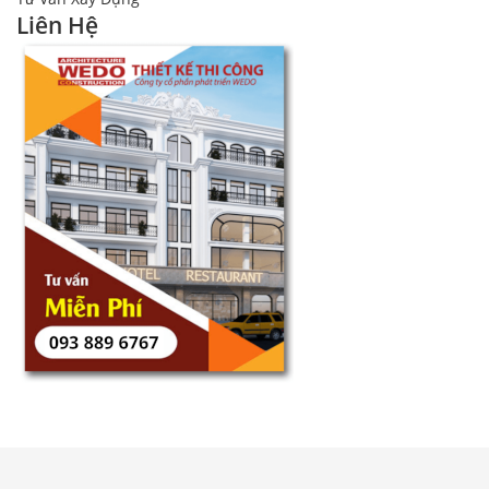
Liên Hệ