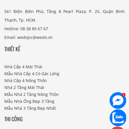
561 Điện Biên Phủ, Tầng 8 Pearl Plaza, P. 25, Quận Bình
Thạnh, Tp. HCM.
Hotline: 08 38 89 67 67
Email: wedojsc@wedo.vn
THIẾT KẾ
Nhà Cấp 4 Mái Thái
Mẫu Nhà Cấp 4 Có Gác Lửng
Nhà Cấp 4 Nông Thôn
Nhà 2 Tầng Mái Thái
Mẫu Nhà 2 Tầng Nông Thôn
Mẫu Nhà Ống Đẹp 3 Tầng
Mẫu Nhà 3 Tầng Đẹp Nhất
THI CÔNG