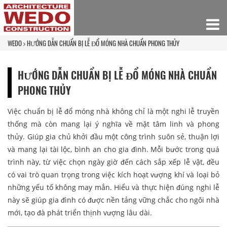
WEDO
HƯỚNG DẪN CHUẨN BỊ LỄ ĐỔ MÓNG NHÀ CHUẨN PHONG THỦY
HƯỚNG DẪN CHUẨN BỊ LỄ ĐỔ MÓNG NHÀ CHUẨN
PHONG THỦY
Việc chuẩn bị lễ đổ móng nhà không chỉ là một nghi lễ truyền
thống mà còn mang lại ý nghĩa về mặt tâm linh và phong
thủy. Giúp gia chủ khởi đầu một công trình suôn sẻ, thuận lợi
và mang lại tài lộc, bình an cho gia đình. Mỗi bước trong quá
trình này, từ việc chọn ngày giờ đến cách sắp xếp lễ vật, đều
có vai trò quan trọng trong việc kích hoạt vượng khí và loại bỏ
những yếu tố không may mắn. Hiểu và thực hiện đúng nghi lễ
này sẽ giúp gia đình có được nền tảng vững chắc cho ngôi nhà
mới, tạo đà phát triển thịnh vượng lâu dài.