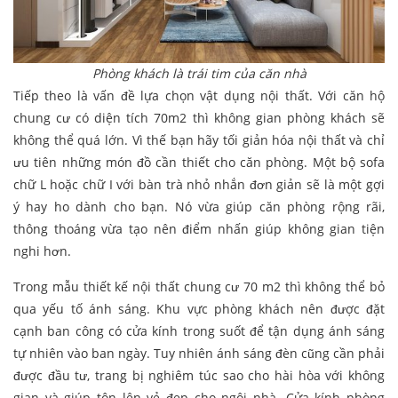
Phòng khách là trái tim của căn nhà
Tiếp theo là vấn đề lựa chọn vật dụng nội thất. Với căn hộ
chung cư có diện tích 70m2 thì không gian phòng khách sẽ
không thể quá lớn. Vì thế bạn hãy tối giản hóa nội thất và chỉ
ưu tiên những món đồ cần thiết cho căn phòng. Một bộ sofa
chữ L hoặc chữ I với bàn trà nhỏ nhắn đơn giản sẽ là một gợi
ý hay ho dành cho bạn. Nó vừa giúp căn phòng rộng rãi,
thông thoáng vừa tạo nên điểm nhấn giúp không gian tiện
nghi hơn.
Trong mẫu thiết kế nội thất chung cư 70 m2 thì không thể bỏ
qua yếu tố ánh sáng. Khu vực phòng khách nên được đặt
cạnh ban công có cửa kính trong suốt để tận dụng ánh sáng
tự nhiên vào ban ngày. Tuy nhiên ánh sáng đèn cũng cần phải
được đầu tư, trang bị nghiêm túc sao cho hài hòa với không
gian và giúp tôn lên vẻ đẹp cho ngôi nhà. Cửa kính phòng