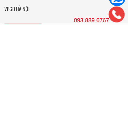
VPGD HÀ NỘI
36 Hoàng Cầu, tầng 10 Tòa nhà Anh Minh, Quận Đống Đa, Hà
Nội.
Tel: 024. 38 16 8888
Hotline: 09 38 89 67 67
Email: wedojsc@wedo.vn
VPGD TP.HCM