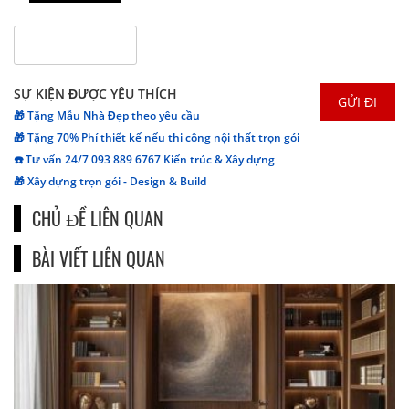
SỰ KIỆN ĐƯỢC YÊU THÍCH
🎁 Tặng Mẫu Nhà Đẹp theo yêu cầu
🎁 Tặng 70% Phí thiết kế nếu thi công nội thất trọn gói
☎️ Tư vấn 24/7 093 889 6767 Kiến trúc & Xây dựng
🎁 Xây dựng trọn gói - Design & Build
CHỦ ĐỀ LIÊN QUAN
BÀI VIẾT LIÊN QUAN