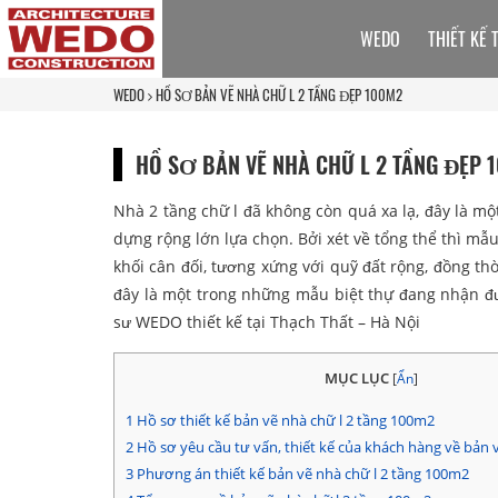
WEDO
THIẾT KẾ 
WEDO
HỒ SƠ BẢN VẼ NHÀ CHỮ L 2 TẦNG ĐẸP 100M2
HỒ SƠ BẢN VẼ NHÀ CHỮ L 2 TẦNG ĐẸP 
Nhà 2 tầng chữ l đã không còn quá xa lạ, đây là m
dựng rộng lớn lựa chọn. Bởi xét về tổng thể thì mẫu
khối cân đối, tương xứng với quỹ đất rộng, đồng thờ
đây là một trong những mẫu biệt thự đang nhận đư
sư WEDO thiết kế tại Thạch Thất – Hà Nội
MỤC LỤC
[
Ẩn
]
1
Hồ sơ thiết kế bản vẽ nhà chữ l 2 tầng 100m2
2
Hồ sơ yêu cầu tư vấn, thiết kế của khách hàng về bản v
3
Phương án thiết kế bản vẽ nhà chữ l 2 tầng 100m2