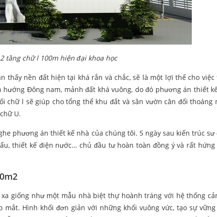
 2 tầng chữ l 100m hiện đại khoa học
n thấy nền đất hiện tại khá rắn và chắc, sẽ là một lợi thế cho việc
h hướng Đông nam, mảnh đất khá vuông, do đó phương án thiết k
ối chữ l sẽ giúp cho tổng thể khu đất và sân vườn cân đối thoáng
 chữ U.
he phương án thiết kế nhà của chúng tôi. 5 ngày sau kiến trúc sư
t cấu, thiết kế điện nước… chủ đầu tư hoàn toàn đồng ý và rất hứng
00m2
ừ xa giống như một mẫu nhà biệt thự hoành tráng với hệ thống c
 mắt. Hình khối đơn giản với những khối vuông vức, tạo sự vững