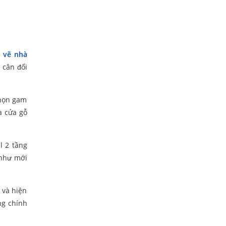
 vẽ nhà
 cân đối
chọn gam
a cửa gỗ
l 2 tầng
 như mới
 và hiện
ng chính