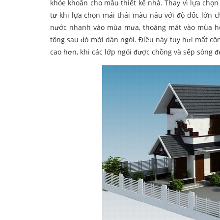
khỏe khoắn cho mẫu thiết kế nhà. Thay vì lựa chọ
tư khi lựa chọn mái thái màu nâu với độ dốc lớn ch
nước nhanh vào mùa mưa, thoáng mát vào mùa hè. 
tông sau đó mới dán ngói. Điều này tuy hơi mất c
cao hơn, khi các lớp ngói được chồng và sếp sóng đ