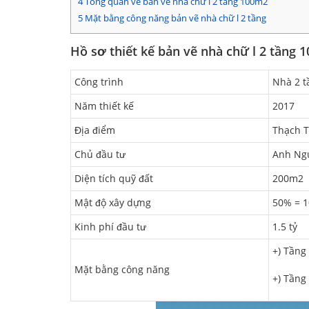
4
Tổng quan về bản vẽ nhà chữ l 2 tầng 100m2
5
Mặt bằng công năng bản vẽ nhà chữ l 2 tầng
Hồ sơ thiết kế bản vẽ nhà chữ l 2 tầng 
Công trình
Nhà 2 t
Năm thiết kế
2017
Địa điểm
Thạch T
Chủ đầu tư
Anh Ng
Diện tích quỹ đất
200m2
Mật độ xây dựng
50% = 
Kinh phí đầu tư
1.5 tỷ
+) Tầng
Mặt bằng công năng
+) Tầng