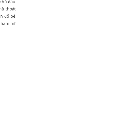
 chủ đầu
hà thoát
án đổ bê
 thẩm mĩ