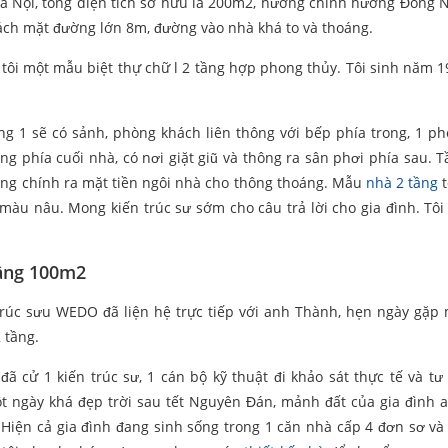
 Hà Nội, tổng diện tích sở hữu là 200m2, hướng chính hướng Đông 
cách mặt đường lớn 8m, đường vào nhà khá to và thoáng.
 tôi một mẫu biệt thự chữ l 2 tầng hợp phong thủy. Tôi sinh năm 1
ng 1 sẽ có sảnh, phòng khách liên thông với bếp phía trong, 1 p
ng phía cuối nhà, có nơi giặt giũ và thông ra sân phơi phía sau. T
ớng chính ra mặt tiền ngôi nhà cho thông thoáng. Mẫu
nhà 2 tầng
t
o màu nâu. Mong kiến trúc sư sớm cho câu trả lời cho gia đình. Tôi
tầng 100m2
 trúc sưu WEDO đã liện hệ trực tiếp với anh Thành, hẹn ngày gặp 
 tầng.
ã cử 1 kiến trúc sư, 1 cán bộ kỹ thuật đi khảo sát thực tế và tư
 ngày khá đẹp trời sau tết Nguyên Đán, mảnh đất của gia đình 
 Hiện cả gia đình đang sinh sống trong 1 căn nhà cấp 4 đơn sơ và