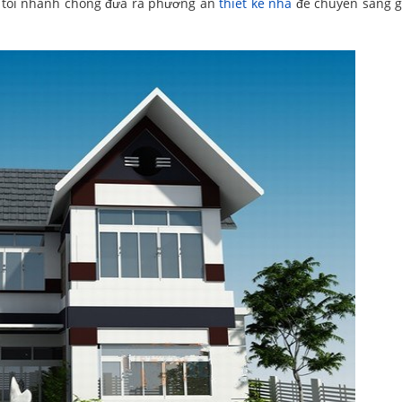
 tôi nhanh chóng đưa ra phương án
thiết kế nhà
để chuyển sang g