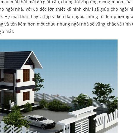
n mẫu mái thái mái đỏ giật cấp, chúng tôi đáp ứng mong muốn của
o ngôi nhà. Với độ dốc lớn thiết kế hình chữ l sẽ giúp cho ngôi n
Hệ mái thái thay vì lợp vì kèo dán ngói, chúng tôi lên phương 
ông và tốn kém hơn một chút, nhưng ngôi nhà sẽ vững chắc và tính
ẹp mắt.