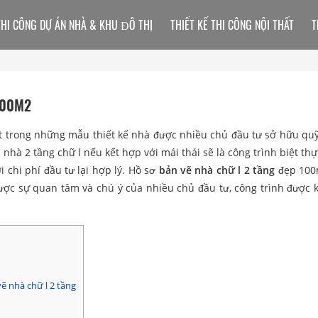
THI CÔNG DỰ ÁN NHÀ & KHU ĐÔ THỊ
THIẾT KẾ THI CÔNG NỘI THẤT
T
100M2
ột trong những mẫu thiết kế nhà được nhiều chủ đầu tư sở hữu quỹ
 nhà 2 tầng chữ l nếu kết hợp với mái thái sẽ là công trình biệt th
i chi phí đầu tư lại hợp lý. Hồ sơ
bản vẽ nhà chữ l 2 tầng
đẹp 100
ợc sự quan tâm và chú ý của nhiều chủ đầu tư, công trình được k
ẽ nhà chữ l 2 tầng