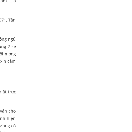
Nam. Gia
971, Tân
hòng ngủ
ầng 2 sẽ
ôi mong
 xin cảm
mặt trực
 vấn cho
anh hiện
 đang có