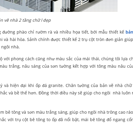
n vẽ nhà 2 tầng chữ l đẹp
 đường phào chỉ rườm rà và nhiều họa tiết, bới mẫu thiết kế
bản
và hài hòa. Sảnh chính được thiết kế 2 trụ cột tròn đơn giản giúp
 ngôi nhà.
ộ với phong cách cũng như màu sắc của mái thái, chúng tôi lựa 
màu trắng, nâu sáng của sơn tường kết hợp với tông màu nâu củ
lý và hiện đại khi ốp đá granite. Chân tường của bản vẽ nhà chữ 
hắc và bề thế hơn. Đồng thời điều này sẽ giúp cho ngôi nhà luôn
lam bê tông và sơn màu trắng sáng, giúp cho ngôi nhà trông cao ráo
hắc với trụ cột bê tông to ốp đã nổi bật, mái bê tông đổ ngang cổ