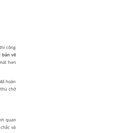
 thi công
ế
bản vẽ
 mát hơn
 đã hoàn
 thú chờ
ảnh quan
 chắc và