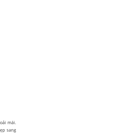
oải mái.
đẹp sang