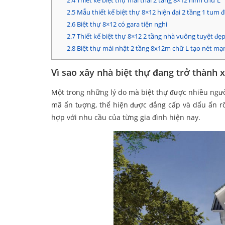
2.4
Thiết kế biệt thự mái thái 2 tầng 8×12 hình chữ L
2.5
Mẫu thiết kế biệt thự 8×12 hiện đại 2 tầng 1 tum 
2.6
Biệt thự 8×12 có gara tiện nghi
2.7
Thiết kế biệt thự 8×12 2 tầng nhà vuông tuyệt đẹ
2.8
Biệt thự mái nhật 2 tầng 8x12m chữ L tạo nét m
Vì sao xây nhà biệt thự đang trở thành 
Một trong những lý do mà biệt thự được nhiều ngườ
mã ấn tượng, thể hiện được đẳng cấp và dấu ấn rõ 
hợp với nhu cầu của từng gia đình hiện nay.