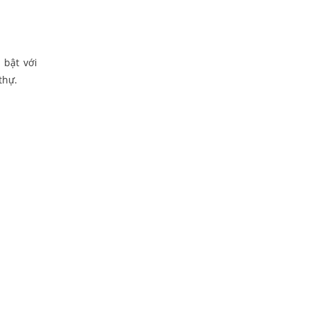
 bật với
thự.