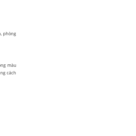
h, phòng
tông màu
ằng cách