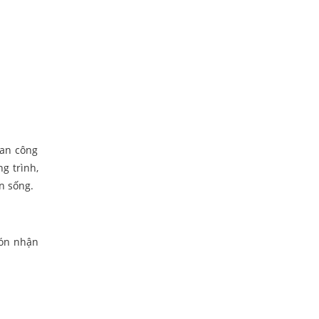
Ban công
g trình,
n sống.
đón nhận