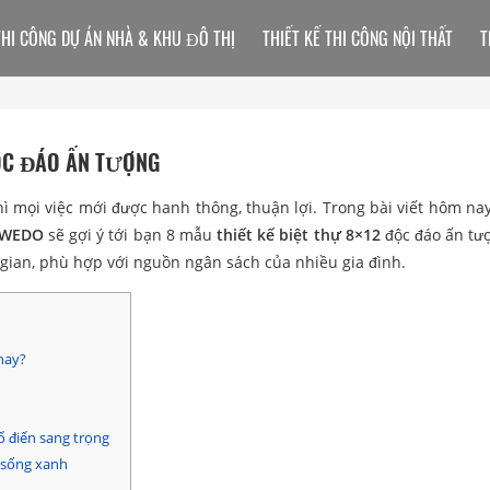
THI CÔNG DỰ ÁN NHÀ & KHU ĐÔ THỊ
THIẾT KẾ THI CÔNG NỘI THẤT
T
ĐỘC ĐÁO ẤN TƯỢNG
ì mọi việc mới được hanh thông, thuận lợi. Trong bài viết hôm na
WEDO
sẽ gợi ý tới bạn 8 mẫu
thiết kế biệt thự 8×12
độc đáo ấn tư
gian, phù hợp với nguồn ngân sách của nhiều gia đình.
nay?
ổ điển sang trọng
 sống xanh