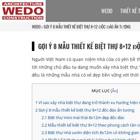
WEDO
THIẾT KẾ 
WEDO
GỢI Ý 8 MẪU THIẾT KẾ BIỆT THỰ 8×12 ĐỘC ĐÁO ẤN TƯỢNG
GỢI Ý 8 MẪU THIẾT KẾ BIỆT THỰ 8×12 
Người Việt Nam có quan niệm nhà cửa có yên bề th
tới những chủ đầu tư đang muốn xây nhà biệt thự,
đều là những mẫu nhà có vẻ đẹp bền vững với thời 
MỤC LỤC
[
Ẩn
]
1
Vì sao xây nhà biệt thự đang trở thành xu hướng hiện 
2
Gợi ý 8 mẫu thiết kế biệt thự 8×12 độc đáo ấn tượng
2.1
Biệt thự mini mái thái 8x12m đẹp độc đáo
2.2
Mẫu thiết kế biệt thự 8×12 theo phong cách tân c
2.3
Biệt thự nhà vườn diện tích 8x12m có không gian