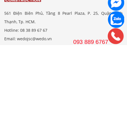
561 Điện Biên Phủ, Tầng 8 Pearl Plaza, P. 25, Quận Bình
Thạnh, Tp. HCM.
Hotline: 08 38 89 67 67
Email: wedojsc@wedo.vn
THIẾT KẾ
Nhà Cấp 4 Mái Thái
Mẫu Nhà Cấp 4 Có Gác Lửng
Nhà Cấp 4 Nông Thôn
Nhà 2 Tầng Mái Thái
Mẫu Nhà 2 Tầng Nông Thôn
Mẫu Nhà Ống Đẹp 3 Tầng
Mẫu Nhà 3 Tầng Đẹp Nhất
THI CÔNG