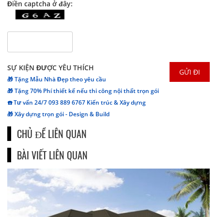
Điền captcha ở đây:
SỰ KIỆN ĐƯỢC YÊU THÍCH
🎁 Tặng Mẫu Nhà Đẹp theo yêu cầu
🎁 Tặng 70% Phí thiết kế nếu thi công nội thất trọn gói
☎️ Tư vấn 24/7 093 889 6767 Kiến trúc & Xây dựng
🎁 Xây dựng trọn gói - Design & Build
CHỦ ĐỀ LIÊN QUAN
BÀI VIẾT LIÊN QUAN