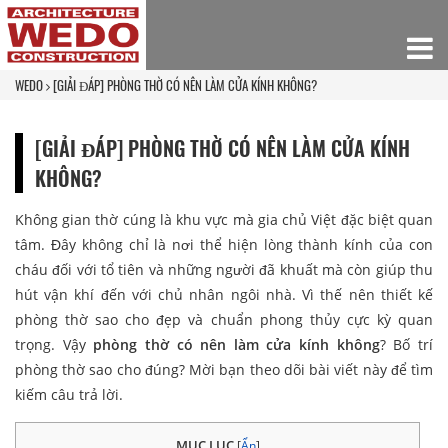
WEDO
[GIẢI ĐÁP] PHÒNG THỜ CÓ NÊN LÀM CỬA KÍNH KHÔNG?
[GIẢI ĐÁP] PHÒNG THỜ CÓ NÊN LÀM CỬA KÍNH
KHÔNG?
Không gian thờ cúng là khu vực mà gia chủ Việt đặc biệt quan
tâm. Đây không chỉ là nơi thể hiện lòng thành kính của con
cháu đối với tổ tiên và những người đã khuất mà còn giúp thu
hút vận khí đến với chủ nhân ngôi nhà. Vì thế nên thiết kế
phòng thờ sao cho đẹp và chuẩn phong thủy cực kỳ quan
trọng. Vậy
phòng thờ có nên làm cửa kính không
? Bố trí
phòng thờ sao cho đúng? Mời bạn theo dõi bài viết này để tìm
kiếm câu trả lời.
MỤC LỤC
[
Ẩn
]