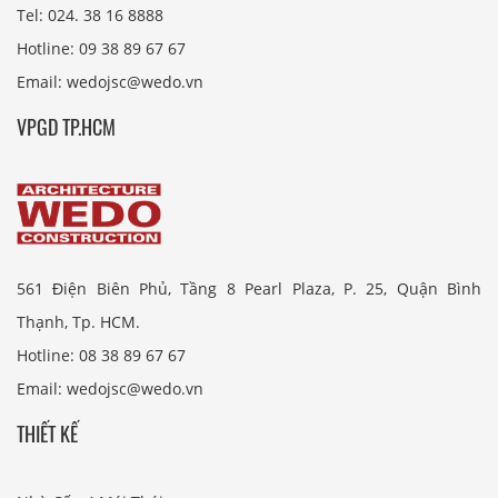
Tel: 024. 38 16 8888
Hotline: 09 38 89 67 67
Email: wedojsc@wedo.vn
VPGD TP.HCM
561 Điện Biên Phủ, Tầng 8 Pearl Plaza, P. 25, Quận Bình
Thạnh, Tp. HCM.
Hotline: 08 38 89 67 67
Email: wedojsc@wedo.vn
THIẾT KẾ