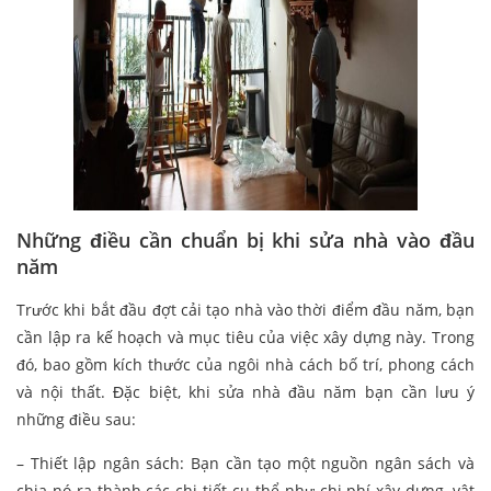
Những điều cần chuẩn bị khi sửa nhà vào đầu
năm
Trước khi bắt đầu đợt cải tạo nhà vào thời điểm đầu năm, bạn
cần lập ra kế hoạch và mục tiêu của việc xây dựng này. Trong
đó, bao gồm kích thước của ngôi nhà cách bố trí, phong cách
và nội thất. Đặc biệt, khi sửa nhà đầu năm bạn cần lưu ý
những điều sau:
– Thiết lập ngân sách: Bạn cần tạo một nguồn ngân sách và
chia nó ra thành các chi tiết cụ thể như chi phí xây dựng, vật