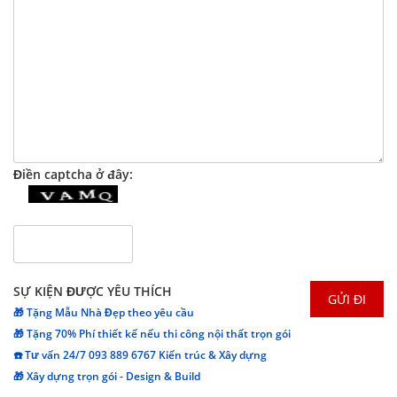
Điền captcha ở đây:
SỰ KIỆN ĐƯỢC YÊU THÍCH
🎁 Tặng Mẫu Nhà Đẹp theo yêu cầu
🎁 Tặng 70% Phí thiết kế nếu thi công nội thất trọn gói
☎️ Tư vấn 24/7 093 889 6767 Kiến trúc & Xây dựng
🎁 Xây dựng trọn gói - Design & Build