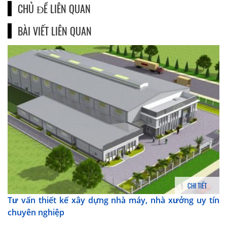
CHỦ ĐỀ LIÊN QUAN
BÀI VIẾT LIÊN QUAN
CHI TIẾT
Tư vấn thiết kế xây dựng nhà máy, nhà xưởng uy tín
chuyên nghiệp