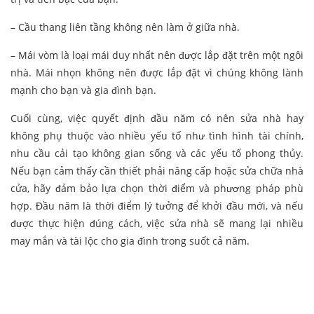
– Cầu thang liên tầng không nên làm ở giữa nhà.
– Mái vòm là loại mái duy nhất nên được lắp đặt trên một ngôi
nhà. Mái nhọn không nên được lắp đặt vì chúng không lành
mạnh cho bạn và gia đình bạn.
Cuối cùng, việc quyết định đầu năm có nên sửa nhà hay
không phụ thuộc vào nhiều yếu tố như tình hình tài chính,
nhu cầu cải tạo không gian sống và các yếu tố phong thủy.
Nếu bạn cảm thấy cần thiết phải nâng cấp hoặc sửa chữa nhà
cửa, hãy đảm bảo lựa chọn thời điểm và phương pháp phù
hợp. Đầu năm là thời điểm lý tưởng để khởi đầu mới, và nếu
được thực hiện đúng cách, việc sửa nhà sẽ mang lại nhiều
may mắn và tài lộc cho gia đình trong suốt cả năm.