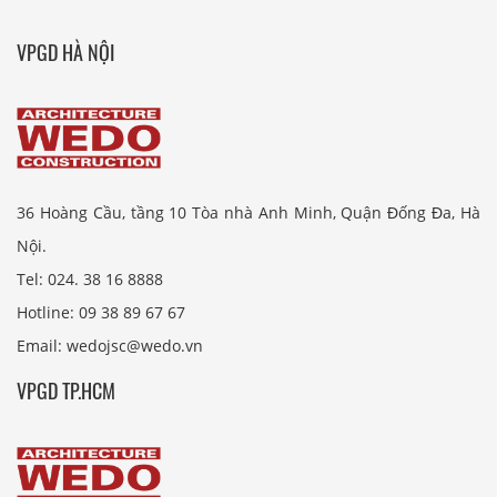
VPGD HÀ NỘI
36 Hoàng Cầu, tầng 10 Tòa nhà Anh Minh, Quận Đống Đa, Hà
Nội.
Tel: 024. 38 16 8888
Hotline: 09 38 89 67 67
Email: wedojsc@wedo.vn
VPGD TP.HCM