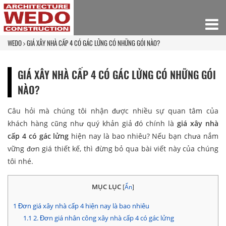
WEDO
GIÁ XÂY NHÀ CẤP 4 CÓ GÁC LỬNG CÓ NHỮNG GÓI NÀO?
GIÁ XÂY NHÀ CẤP 4 CÓ GÁC LỬNG CÓ NHỮNG GÓI
NÀO?
Câu hỏi mà chúng tôi nhận được nhiều sự quan tâm của
khách hàng cũng như quý khản giả đó chính là
giá xây nhà
cấp 4 có gác lửng
hiện nay là bao nhiêu? Nếu bạn chưa nắm
vững đơn giá thiết kế, thì đừng bỏ qua bài viết này của chúng
tôi nhé.
MỤC LỤC
[
Ẩn
]
1
Đơn giá xây nhà cấp 4 hiện nay là bao nhiêu
1.1
2. Đơn giá nhân công xây nhà cấp 4 có gác lửng