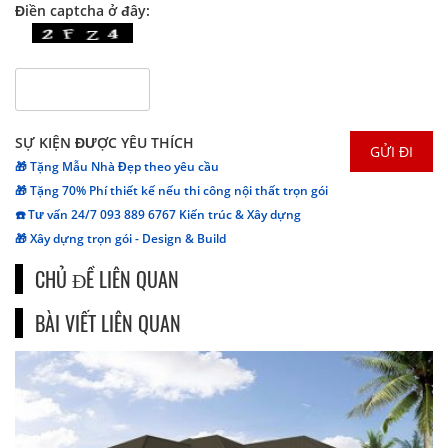
Điền captcha ở đây:
SỰ KIỆN ĐƯỢC YÊU THÍCH
🎁 Tặng Mẫu Nhà Đẹp theo yêu cầu
🎁 Tặng 70% Phí thiết kế nếu thi công nội thất trọn gói
☎️ Tư vấn 24/7 093 889 6767 Kiến trúc & Xây dựng
🎁 Xây dựng trọn gói - Design & Build
CHỦ ĐỀ LIÊN QUAN
BÀI VIẾT LIÊN QUAN