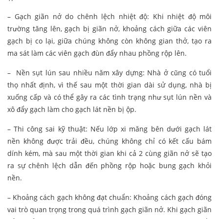
– Gạch giãn nở do chênh lệch nhiệt độ: Khi nhiệt độ môi
trường tăng lên, gạch bị giãn nở, khoảng cách giữa các viên
gạch bị co lại, giữa chúng không còn không gian thở, tạo ra
ma sát làm các viên gạch đùn đẩy nhau phồng rộp lên.
– Nền sụt lún sau nhiều năm xây dựng: Nhà ở cũng có tuổi
thọ nhất định, vì thế sau một thời gian dài sử dụng, nhà bị
xuống cấp và có thể gây ra các tình trạng như sụt lún nền và
xô đẩy gạch làm cho gạch lát nền bị ộp.
– Thi công sai kỹ thuật: Nếu lớp xi măng bên dưới gạch lát
nền không được trải đều, chúng không chỉ có kết cấu bám
dính kém, mà sau một thời gian khi cả 2 cùng giãn nở sẽ tạo
ra sự chênh lệch dẫn đến phồng rộp hoặc bung gạch khỏi
nền.
– Khoảng cách gạch không đạt chuẩn: Khoảng cách gạch đóng
vai trò quan trọng trong quá trình gạch giãn nở. Khi gạch giãn