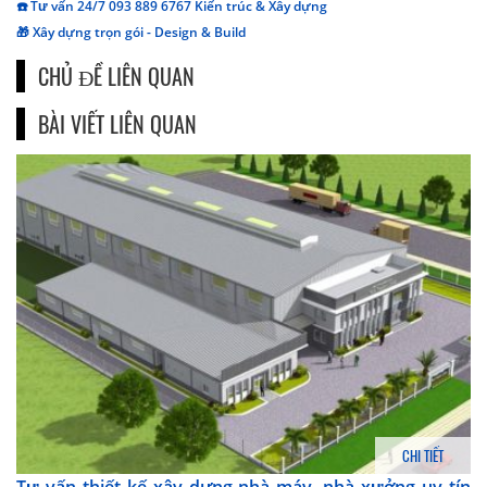
☎️ Tư vấn 24/7 093 889 6767 Kiến trúc & Xây dựng
🎁 Xây dựng trọn gói - Design & Build
CHỦ ĐỀ LIÊN QUAN
BÀI VIẾT LIÊN QUAN
CHI TIẾT
Tư vấn thiết kế xây dựng nhà máy, nhà xưởng uy tín