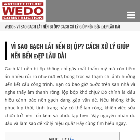
WEDO
VÌ SAO GẠCH LÁT NỀN BỊ ỘP? CÁCH XỬ LÝ GIÚP NỀN BỀN ĐẸP LÂU DÀI
VÌ SAO GẠCH LÁT NỀN BỊ ỘP? CÁCH XỬ LÝ GIÚP
NỀN BỀN ĐẸP LÂU DÀI
Gạch lát nền bị ộp không chỉ gây mất thẩm mỹ mà còn tiềm
ẩn nhiều rủi ro như nứt vỡ, bong tróc và thậm chí ảnh hưởng
đến kết cấu công trình. Bạn có bao giờ bước trên sàn nhà và
nghe thấy âm thanh rỗng, lộp bộp khó chịu? Đó chính là dấu
hiệu cảnh báo nền gạch đang gặp vấn đề. Nếu không khắc
phục kịp thời, tình trạng này có thể lan rộng, khiến việc sửa
chữa trở nên tốn kém và phức tạp hơn. Vậy nguyên nhân do
đâu và làm sao để xử lý hiệu quả? Hãy cùng tìm hiểu ngay.
MỤC LỤC
[
Ẩn
]