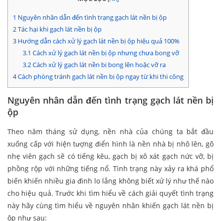
1
Nguyên nhân dẫn đến tình trạng gạch lát nền bị ộp
2
Tác hại khi gạch lát nền bị ộp
3
Hướng dẫn cách xử lý gạch lát nền bị ộp hiệu quả 100%
3.1
Cách xử lý gạch lát nền bị ộp nhưng chưa bong vỡ
3.2
Cách xử lý gạch lát nền bị bong lên hoặc vỡ ra
4
Cách phòng tránh gạch lát nền bị ộp ngay từ khi thi công
Nguyên nhân dẫn đến tình trạng gạch lát nền bị
ộp
Theo năm tháng sử dụng, nền nhà của chúng ta bắt đầu
xuống cấp với hiện tượng điển hình là nền nhà bị nhô lên, gõ
nhẹ viên gạch sẽ có tiếng kêu, gạch bị xô xát gạch nức vỡ, bị
phồng rộp với những tiếng nổ. Tình trạng này xảy ra khá phổ
biến khiến nhiều gia đình lo lắng không biết xử lý như thế nào
cho hiệu quả. Trước khi tìm hiểu về cách giải quyết tình trạng
này hãy cùng tìm hiểu về nguyên nhân khiến gạch lát nền bị
ộp như sau: