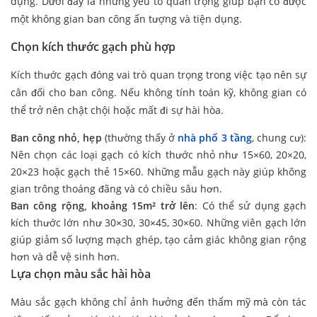
dụng. Dưới đây là những yếu tố quan trọng giúp bạn có được
một không gian ban công ấn tượng và tiện dụng.
Chọn kích thước gạch phù hợp
Kích thước gạch đóng vai trò quan trọng trong việc tạo nên sự
cân đối cho ban công. Nếu không tính toán kỹ, không gian có
thể trở nên chật chội hoặc mất đi sự hài hòa.
Ban công nhỏ, hẹp
(thường thấy ở
nhà phố 3 tầng
, chung cư):
Nên chọn các loại gạch có kích thước nhỏ như 15×60, 20×20,
20×23 hoặc gạch thẻ 15×60. Những mẫu gạch này giúp không
gian trông thoáng đãng và có chiều sâu hơn.
Ban công rộng, khoảng 15m² trở lên
: Có thể sử dụng gạch
kích thước lớn như 30×30, 30×45, 30×60. Những viên gạch lớn
giúp giảm số lượng mạch ghép, tạo cảm giác không gian rộng
hơn và dễ vệ sinh hơn.
Lựa chọn màu sắc hài hòa
Màu sắc gạch không chỉ ảnh hưởng đến thẩm mỹ mà còn tác