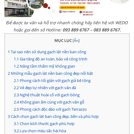
Để được tư vấn và hỗ trợ nhanh chóng hãy liên hệ với WEDO
hoặc gọi đến số Hotline:
093 889 6767 – 083 889 6767.
MỤC LỤC
[
Ẩn
]
1
Tại sao nên sử dụng gạch lát nền ban công
1.1
Gia tăng độ an toàn, bảo vệ công trình
1.2
Nâng tầm thẩm mỹ không gian
2
Những mẫu gạch lát nền ban công đẹp nổi bật
2.1
Phong cách tối giản với gạch giả bê tông
2.2
Vẻ đẹp tự nhiên với gạch vân đá
2.3
Nghệ thuật hoài cổ với gạch bông
2.4
Không gian ấm cúng với gạch vân gỗ
2.5
Phong cách độc đáo với gạch Terrazzo
3
Cách chọn gạch lát ban công đẹp, bền và phù hợp
3.1
Chọn kích thước gạch phù hợp
3.2
Lựa chọn màu sắc hài hòa