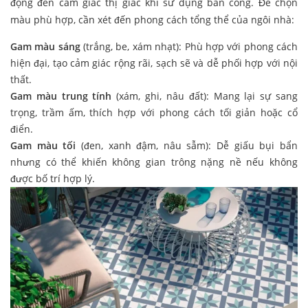
động đến cảm giác thị giác khi sử dụng ban công. Để chọn
màu phù hợp, cần xét đến phong cách tổng thể của ngôi nhà:
Gam màu sáng
(trắng, be, xám nhạt): Phù hợp với phong cách
hiện đại, tạo cảm giác rộng rãi, sạch sẽ và dễ phối hợp với nội
thất.
Gam màu trung tính
(xám, ghi, nâu đất): Mang lại sự sang
trọng, trầm ấm, thích hợp với phong cách tối giản hoặc cổ
điển.
Gam màu tối
(đen, xanh đậm, nâu sẫm): Dễ giấu bụi bẩn
nhưng có thể khiến không gian trông nặng nề nếu không
được bố trí hợp lý.