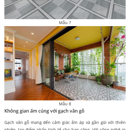
Mẫu 7
Mẫu 8
Không gian ấm cúng với gạch vân gỗ
Gạch vân gỗ mang đến cảm giác ấm áp và gần gũi với thiên
nhiên, tạo điểm nhấn tinh tế cho ban công. Với công nghệ in