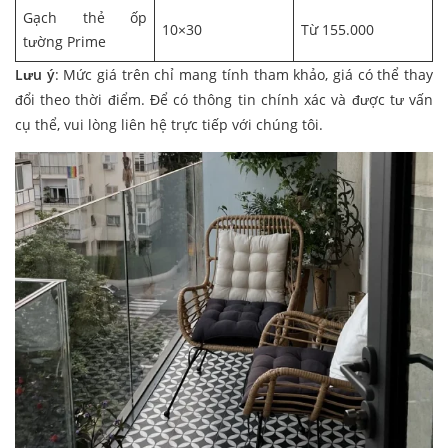
Gạch thẻ ốp
10×30
Từ 155.000
tường Prime
Lưu ý
: Mức giá trên chỉ mang tính tham khảo, giá có thể thay
đổi theo thời điểm. Để có thông tin chính xác và được tư vấn
cụ thể, vui lòng liên hệ trực tiếp với chúng tôi.