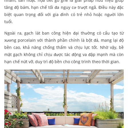
nhám, sần hoặc họa tiết gồ ghề là giải pháp hữu hiệu giúp
tăng độ bám, hạn chế tối đa nguy cơ trượt ngã. Điều này đặc
biệt quan trọng đối với gia đình có trẻ nhỏ hoặc người lớn
tuổi.
Ngoài ra, gạch lát ban công hiện đại thường có cấu tạo từ
xương porcelain với thành phần chính là bột đá, mang lại độ
bền cao, khả năng chống thấm và chịu lực tốt. Nhờ vậy, bề
mặt gạch không chỉ chịu được tác động va đập mạnh mà còn
hạn chế nứt vỡ, duy trì độ bền cho công trình theo thời gian.