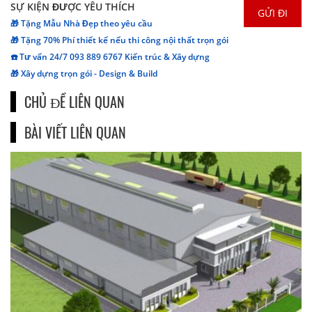
SỰ KIỆN ĐƯỢC YÊU THÍCH
🎁 Tặng Mẫu Nhà Đẹp theo yêu cầu
🎁 Tặng 70% Phí thiết kế nếu thi công nội thất trọn gói
☎️ Tư vấn 24/7 093 889 6767 Kiến trúc & Xây dựng
🎁 Xây dựng trọn gói - Design & Build
CHỦ ĐỀ LIÊN QUAN
BÀI VIẾT LIÊN QUAN