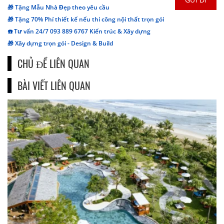
🎁 Tặng Mẫu Nhà Đẹp theo yêu cầu
🎁 Tặng 70% Phí thiết kế nếu thi công nội thất trọn gói
☎️ Tư vấn 24/7 093 889 6767 Kiến trúc & Xây dựng
🎁 Xây dựng trọn gói - Design & Build
CHỦ ĐỀ LIÊN QUAN
BÀI VIẾT LIÊN QUAN