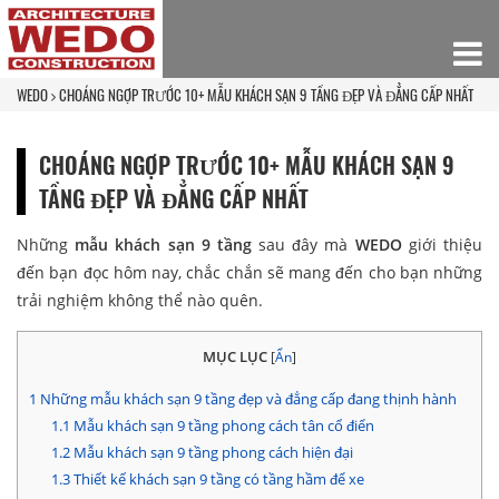
WEDO
CHOÁNG NGỢP TRƯỚC 10+ MẪU KHÁCH SẠN 9 TẦNG ĐẸP VÀ ĐẲNG CẤP NHẤT
CHOÁNG NGỢP TRƯỚC 10+ MẪU KHÁCH SẠN 9
TẦNG ĐẸP VÀ ĐẲNG CẤP NHẤT
Những
mẫu khách sạn 9 tầng
sau đây mà
WEDO
giới thiệu
đến bạn đọc hôm nay, chắc chắn sẽ mang đến cho bạn những
trải nghiệm không thể nào quên.
MỤC LỤC
[
Ẩn
]
1
Những mẫu khách sạn 9 tầng đẹp và đẳng cấp đang thịnh hành
1.1
Mẫu khách sạn 9 tầng phong cách tân cổ điển
1.2
Mẫu khách sạn 9 tầng phong cách hiện đại
1.3
Thiết kế khách sạn 9 tầng có tầng hầm để xe