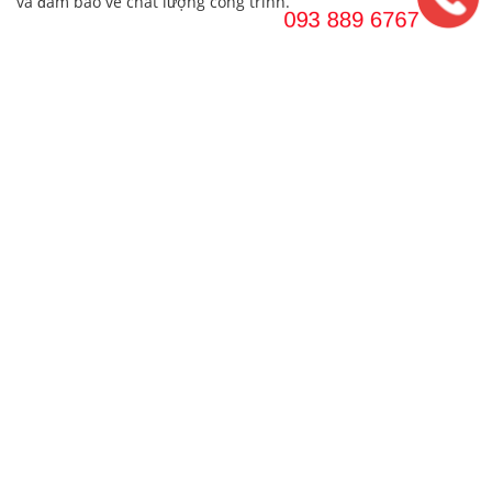
và đảm bảo về chất lượng công trình.
– Chúng tôi tiết kiệm thời gian cho bạn, mà bạn vẫn có được
công trình tốt, vững bền, đẹp, độc đáo và ghi dấu ấn cá nhân
của chủ đầu tư.
– Mọi phương án tốt nhất đều được chúng tôi đưa ra và thực
hiện cho công trình của bạn.
– Thiết kế bản vẽ và bài trí các phòng chức năng tối ưu hiệu
năng sử dụng và phong thủy tuổi gia chủ
Trên đây là những
mẫu khách sạn 9 tầng
đã nhận được rất
nhiều sự quan tâm của các chủ đầu tư. Thiết kế khách sạn đòi
hỏi những yếu tố về kỹ thuật và mỹ thuật cao. Vì vậy, nếu quý
vị đang tìm kiếm ý tưởng thiết kế khách sạn, hãy liên hệ
WEDO
theo hotline
0938896767 – 02438168888
để được tư vấn
nhanh nhất nhé!.
GỬI YÊU CẦU TƯ VẤN: