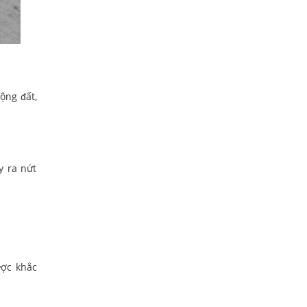
ộng đất,
y ra nứt
ược khắc