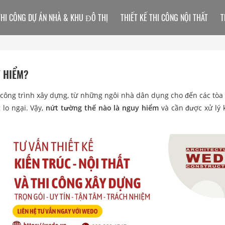
THI CÔNG DỰ ÁN NHÀ & KHU ĐÔ THỊ
THIẾT KẾ THI CÔNG NỘI THẤT
T
 HIỂM?
 công trình xây dựng, từ những ngôi nhà dân dụng cho đến các tòa
 lo ngại. Vậy,
nứt tường thế nào là nguy hiểm
và cần được xử lý k