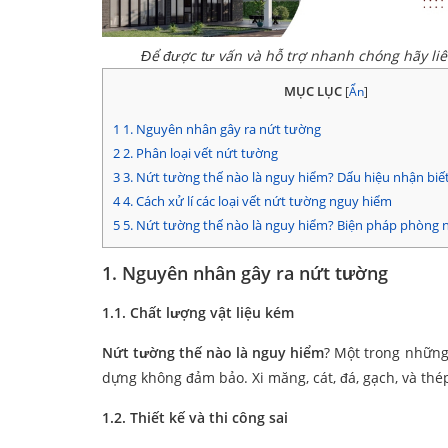
Để được tư vấn và hỗ trợ nhanh chóng hãy li
MỤC LỤC
[
Ẩn
]
1
1. Nguyên nhân gây ra nứt tường
2
2. Phân loại vết nứt tường
3
3. Nứt tường thế nào là nguy hiểm? Dấu hiệu nhận biế
4
4. Cách xử lí các loại vết nứt tường nguy hiểm
5
5. Nứt tường thế nào là nguy hiểm? Biện pháp phòng 
1. Nguyên nhân gây ra nứt tường
1.1. Chất lượng vật liệu kém
Nứt tường thế nào là nguy hiểm
? Một trong những
dựng không đảm bảo. Xi măng, cát, đá, gạch, và thé
1.2. Thiết kế và thi công sai