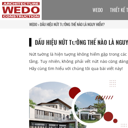
WEDO
THIẾT KẾ 
WEDO
DẤU HIỆU NỨT TƯỜNG THẾ NÀO LÀ NGUY HIỂM?
DẤU HIỆU NỨT TƯỜNG THẾ NÀO LÀ NGUY
Nứt tường là hiện tượng không hiếm gặp trong các
tầng. Tuy nhiên, không phải vết nứt nào cũng đáng
Hãy cùng tìm hiểu với chúng tôi qua bài viết này!