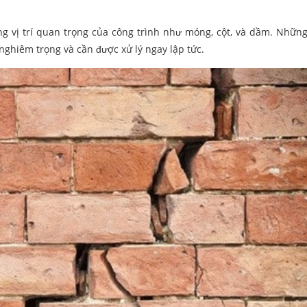
 vị trí quan trọng của công trình như móng, cột, và dầm. Những
nghiêm trọng và cần được xử lý ngay lập tức.