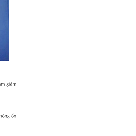
làm giảm
không ổn