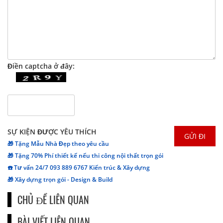
Điền captcha ở đây:
SỰ KIỆN ĐƯỢC YÊU THÍCH
🎁 Tặng Mẫu Nhà Đẹp theo yêu cầu
🎁 Tặng 70% Phí thiết kế nếu thi công nội thất trọn gói
☎️ Tư vấn 24/7 093 889 6767 Kiến trúc & Xây dựng
🎁 Xây dựng trọn gói - Design & Build
CHỦ ĐỀ LIÊN QUAN
BÀI VIẾT LIÊN QUAN