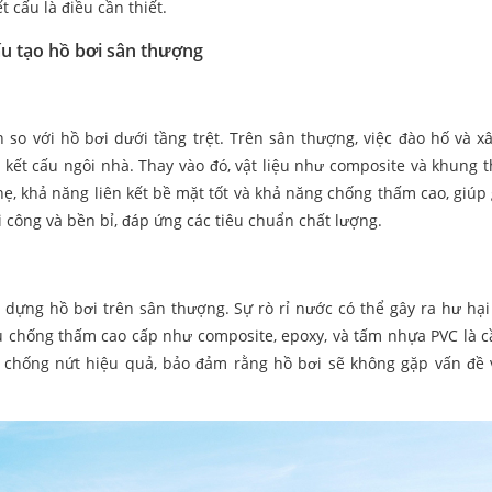
 cấu là điều cần thiết.
u tạo hồ bơi sân thượng
 so với hồ bơi dưới tầng trệt. Trên sân thượng, việc đào hố và x
 kết cấu ngôi nhà. Thay vào đó, vật liệu như composite và khung 
, khả năng liên kết bề mặt tốt và khả năng chống thấm cao, giúp 
hi công và bền bỉ, đáp ứng các tiêu chuẩn chất lượng.
 dựng hồ bơi trên sân thượng. Sự rò rỉ nước có thể gây ra hư hạ
ệu chống thấm cao cấp như composite, epoxy, và tấm nhựa PVC là cầ
 chống nứt hiệu quả, bảo đảm rằng hồ bơi sẽ không gặp vấn đề