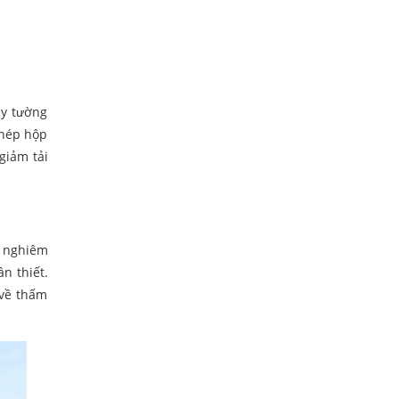
ây tường
thép hộp
giảm tải
i nghiêm
n thiết.
 về thấm