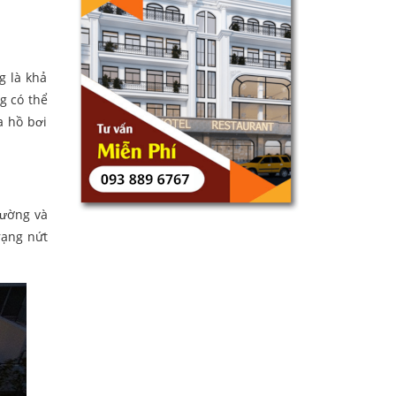
g là khả
g có thể
a hồ bơi
tường và
rạng nứt