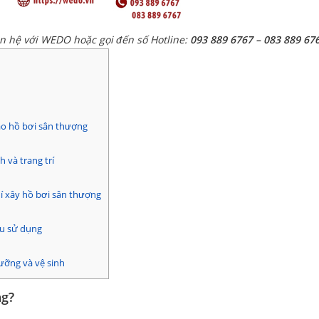
ên hệ với WEDO hoặc gọi đến số Hotline:
093 889 6767 – 083 889 67
ạo hồ bơi sân thượng
 và trang trí
í xây hồ bơi sân thượng
ệu sử dụng
ưỡng và vệ sinh
ng?