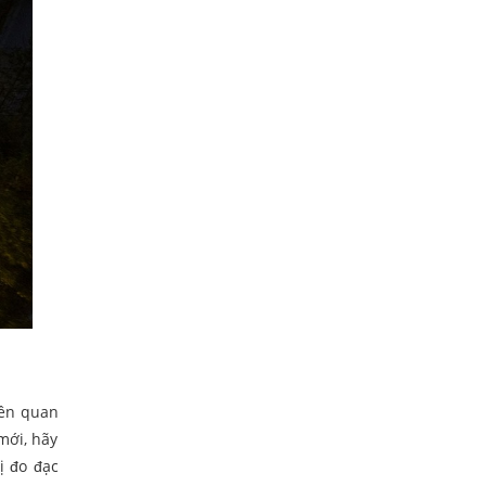
iên quan
mới, hãy
ị đo đạc