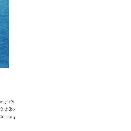
ựng trên
hệ thống
 dù công