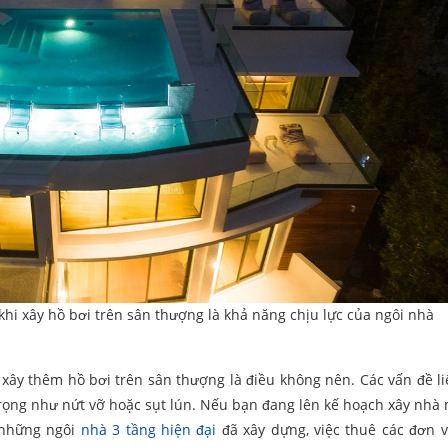
hi xây hồ bơi trên sân thượng là khả năng chịu lực của ngôi nhà
xây thêm hồ bơi trên sân thượng là điều không nên. Các vấn đề l
ọng như nứt vỡ hoặc sụt lún. Nếu bạn đang lên kế hoạch xây nhà 
i những ngôi
nhà 3 tầng hiện đại
đã xây dựng, việc thuê các đơn v