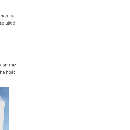
chọn lựa
ắp đặt ở
gian thư
che hoặc