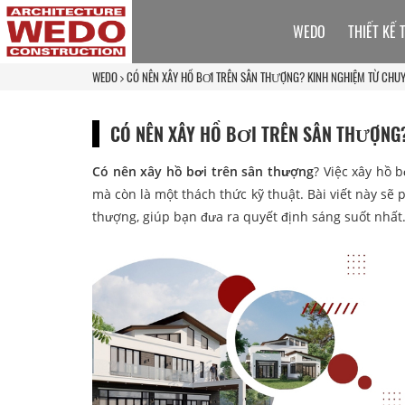
WEDO
THIẾT KẾ 
WEDO
CÓ NÊN XÂY HỒ BƠI TRÊN SÂN THƯỢNG? KINH NGHIỆM TỪ CHUY
CÓ NÊN XÂY HỒ BƠI TRÊN SÂN THƯỢNG?
Có nên xây hồ bơi trên sân thượng
? Việc xây hồ 
mà còn là một thách thức kỹ thuật. Bài viết này sẽ 
thượng, giúp bạn đưa ra quyết định sáng suốt nhất