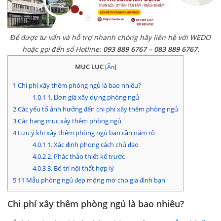
Để được tư vấn và hỗ trợ nhanh chóng hãy liên hệ với WEDO
hoặc gọi đến số Hotline:
093 889 6767 – 083 889 6767.
MỤC LỤC
[
Ẩn
]
1
Chi phí xây thêm phòng ngủ là bao nhiêu?
1.0.1
1. Đơn giá xây dựng phòng ngủ
2
Các yếu tố ảnh hưởng đến chi phí xây thêm phòng ngủ
3
Các hạng mục xây thêm phòng ngủ
4
Lưu ý khi xây thêm phòng ngủ bạn cần nắm rõ
4.0.1
1. Xác định phong cách chủ đạo
4.0.2
2. Phác thảo thiết kế trước
4.0.3
3. Bố trí nội thất hợp lý
5
11 Mẫu phòng ngủ đẹp mộng mơ cho gia đình bạn
Chi phí xây thêm phòng ngủ là bao nhiêu?