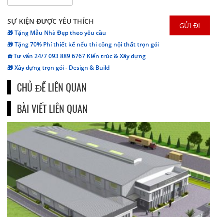
SỰ KIỆN ĐƯỢC YÊU THÍCH
🎁 Tặng Mẫu Nhà Đẹp theo yêu cầu
🎁 Tặng 70% Phí thiết kế nếu thi công nội thất trọn gói
☎️ Tư vấn 24/7 093 889 6767 Kiến trúc & Xây dựng
🎁 Xây dựng trọn gói - Design & Build
CHỦ ĐỀ LIÊN QUAN
BÀI VIẾT LIÊN QUAN