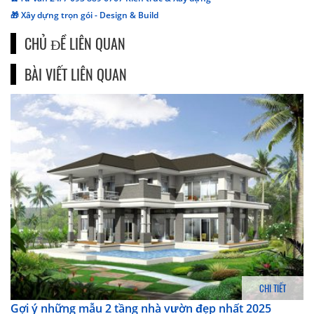
🎁 Xây dựng trọn gói - Design & Build
CHỦ ĐỀ LIÊN QUAN
BÀI VIẾT LIÊN QUAN
CHI TIẾT
Gợi ý những mẫu 2 tầng nhà vườn đẹp nhất 2025