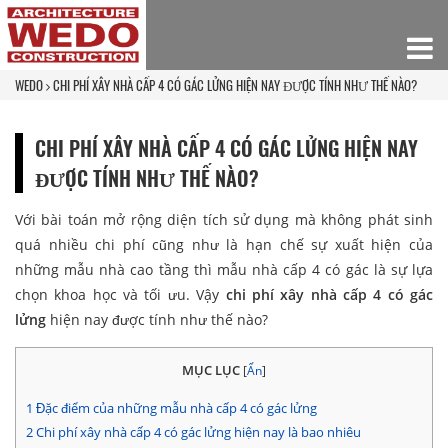
WEDO
CHI PHÍ XÂY NHÀ CẤP 4 CÓ GÁC LỬNG HIỆN NAY ĐƯỢC TÍNH NHƯ THẾ NÀO?
CHI PHÍ XÂY NHÀ CẤP 4 CÓ GÁC LỬNG HIỆN NAY
ĐƯỢC TÍNH NHƯ THẾ NÀO?
Với bài toán mở rộng diện tích sử dụng mà không phát sinh
quá nhiều chi phí cũng như là hạn chế sự xuất hiện của
những mẫu nhà cao tầng thì mẫu nhà cấp 4 có gác là sự lựa
chọn khoa học và tối ưu. Vậy
chi phí xây nhà cấp 4 có gác
lửng
hiện nay được tính như thế nào?
MỤC LỤC
[
Ẩn
]
1
Đặc điểm của những mẫu nhà cấp 4 có gác lửng
2
Chi phí xây nhà cấp 4 có gác lửng hiện nay là bao nhiêu