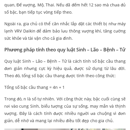
quan, Đế vượng, Mộ, Thai. Nếu đã đếm hết 12 sao mà chưa đủ
số bậc, bạn tiếp tục vòng tiếp theo.
Ngoài ra, gia chủ có thể cân nhắc lắp đặt các thiết bị như máy
lạnh VRV Daikin để đảm bảo lưu thông vượng khí, tăng cường
sức khỏe và tài vận cho cả gia đình.
Phương pháp tính theo quy luật Sinh – Lão – Bệnh – Tử
Quy luật Sinh – Lão – Bệnh – Tử là cách tính số bậc cầu thang
đơn giản nhưng cực kỳ hiệu quả, được sử dụng từ lâu đời.
Theo đó, tổng số bậc cầu thang được tính theo công thức:
Tổng số bậc cầu thang = 4n + 1
Trong đó, n là số tự nhiên. Với công thức này, bậc cuối cùng sẽ
rơi vào cung Sinh, biểu tượng của sự sống, may mắn và thịnh
vượng. Đây là cách tính được nhiều người ưa chuộng vì đơn
giản, dễ nhớ và mang lại nhiều điều tốt đẹp cho gia chủ.