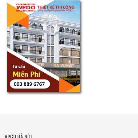
VPGD HÀ NỘI