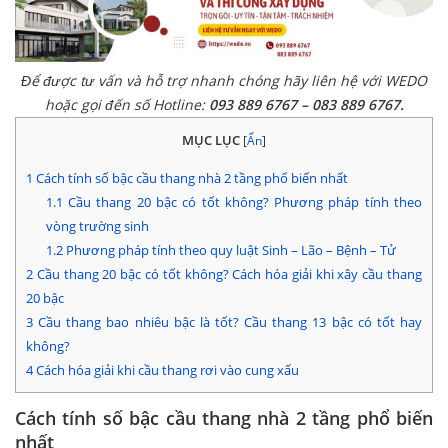
Để được tư vấn và hỗ trợ nhanh chóng hãy liên hệ với WEDO
hoặc gọi đến số Hotline:
093 889 6767 – 083 889 6767.
MỤC LỤC
[
Ẩn
]
1
Cách tính số bậc cầu thang nhà 2 tầng phổ biến nhất
1.1
Cầu thang 20 bậc có tốt không? Phương pháp tính theo
vòng trường sinh
1.2
Phương pháp tính theo quy luật Sinh – Lão – Bệnh – Tử
2
Cầu thang 20 bậc có tốt không? Cách hóa giải khi xây cầu thang
20 bậc
3
Cầu thang bao nhiêu bậc là tốt? Cầu thang 13 bậc có tốt hay
không?
4
Cách hóa giải khi cầu thang rơi vào cung xấu
Cách tính số bậc cầu thang nhà 2 tầng phổ biến
nhất