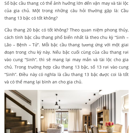
Số bậc cầu thang có thể ảnh hưởng lớn đến vận may và tài lộc
của gia chủ. Một trong những câu hỏi thường gặp là: Cầu
thang 13 bậc có tốt không?
Cầu thang 20 bậc có tốt không? Theo quan niệm phong thủy,
cách tính bậc cầu thang phổ biến nhất là theo chu kỳ “Sinh –
Lão – Bệnh – Tử”. Mỗi bậc cầu thang tương ứng với một giai
đoạn trong chu kỳ này. Nếu bậc cuối cùng của cầu thang rơi
vào cung “Sinh”, thì sẽ mang lại may mắn và tài lộc cho gia
chủ. Trong trường hợp cầu thang 13 bậc, số 13 rơi vào cung
“Sinh”. Điều này có nghĩa là cầu thang 13 bậc được coi là tốt
và có thể mang lại bình an cho gia chủ.