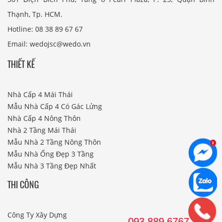
Thạnh, Tp. HCM.
Hotline: 08 38 89 67 67
Email: wedojsc@wedo.vn
THIẾT KẾ
Nhà Cấp 4 Mái Thái
Mẫu Nhà Cấp 4 Có Gác Lửng
Nhà Cấp 4 Nông Thôn
Nhà 2 Tầng Mái Thái
Mẫu Nhà 2 Tầng Nông Thôn
Mẫu Nhà Ống Đẹp 3 Tầng
Mẫu Nhà 3 Tầng Đẹp Nhất
THI CÔNG
Công Ty Xây Dựng