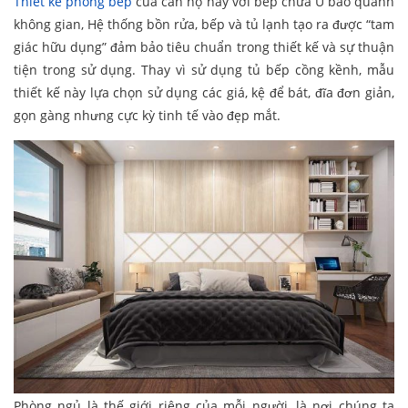
Thiết kế phòng bếp
của căn hộ này với bếp chữa U bao quanh
không gian, Hệ thống bồn rửa, bếp và tủ lạnh tạo ra được “tam
giác hữu dụng” đảm bảo tiêu chuẩn trong thiết kế và sự thuận
tiện trong sử dụng. Thay vì sử dụng tủ bếp cồng kềnh, mẫu
thiết kế này lựa chọn sử dụng các giá, kệ để bát, đĩa đơn giản,
gọn gàng nhưng cực kỳ tinh tế vào đẹp mắt.
Phòng ngủ là thế giới riêng của mỗi người, là nơi chúng ta