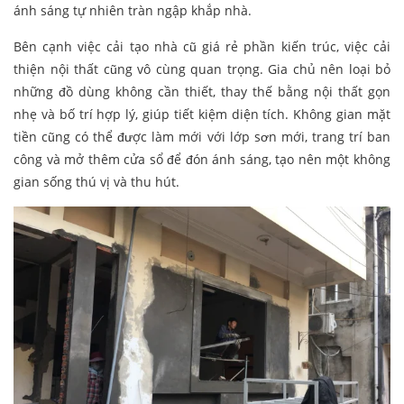
ánh sáng tự nhiên tràn ngập khắp nhà.
Bên cạnh việc cải tạo nhà cũ giá rẻ phần kiến trúc, việc cải
thiện nội thất cũng vô cùng quan trọng. Gia chủ nên loại bỏ
những đồ dùng không cần thiết, thay thế bằng nội thất gọn
nhẹ và bố trí hợp lý, giúp tiết kiệm diện tích. Không gian mặt
tiền cũng có thể được làm mới với lớp sơn mới, trang trí ban
công và mở thêm cửa sổ để đón ánh sáng, tạo nên một không
gian sống thú vị và thu hút.