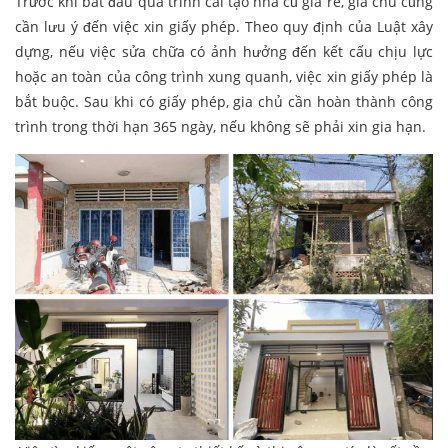
Trước khi bắt đầu quá trình cải tạo nhà cũ giá rẻ, gia chủ cũng
cần lưu ý đến việc xin giấy phép. Theo quy định của Luật xây
dựng, nếu việc sửa chữa có ảnh hưởng đến kết cấu chịu lực
hoặc an toàn của công trình xung quanh, việc xin giấy phép là
bắt buộc. Sau khi có giấy phép, gia chủ cần hoàn thành công
trình trong thời hạn 365 ngày, nếu không sẽ phải xin gia hạn.