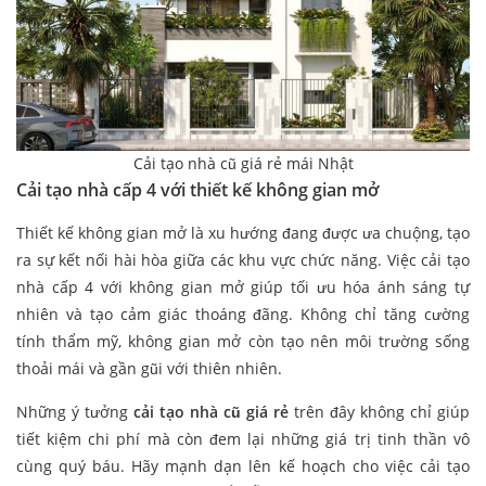
Cải tạo nhà cũ giá rẻ mái Nhật
Cải tạo nhà cấp 4 với thiết kế không gian mở
Thiết kế không gian mở là xu hướng đang được ưa chuộng, tạo
ra sự kết nối hài hòa giữa các khu vực chức năng. Việc cải tạo
nhà cấp 4 với không gian mở giúp tối ưu hóa ánh sáng tự
nhiên và tạo cảm giác thoáng đãng. Không chỉ tăng cường
tính thẩm mỹ, không gian mở còn tạo nên môi trường sống
thoải mái và gần gũi với thiên nhiên.
Những ý tưởng
cải tạo nhà cũ giá rẻ
trên đây không chỉ giúp
tiết kiệm chi phí mà còn đem lại những giá trị tinh thần vô
cùng quý báu. Hãy mạnh dạn lên kế hoạch cho việc cải tạo