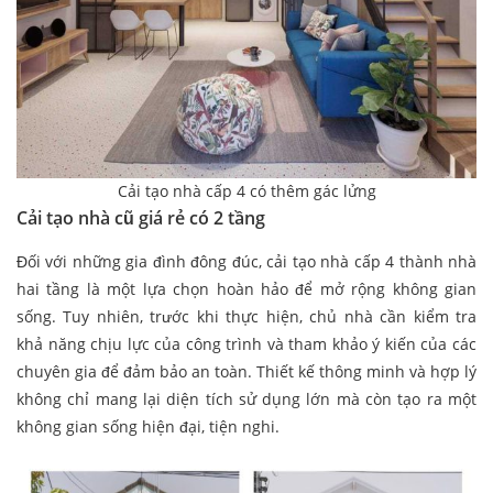
Cải tạo nhà cấp 4 có thêm gác lửng
Cải tạo nhà cũ giá rẻ có 2 tầng
Đối với những gia đình đông đúc, cải tạo nhà cấp 4 thành nhà
hai tầng là một lựa chọn hoàn hảo để mở rộng không gian
sống. Tuy nhiên, trước khi thực hiện, chủ nhà cần kiểm tra
khả năng chịu lực của công trình và tham khảo ý kiến của các
chuyên gia để đảm bảo an toàn. Thiết kế thông minh và hợp lý
không chỉ mang lại diện tích sử dụng lớn mà còn tạo ra một
không gian sống hiện đại, tiện nghi.