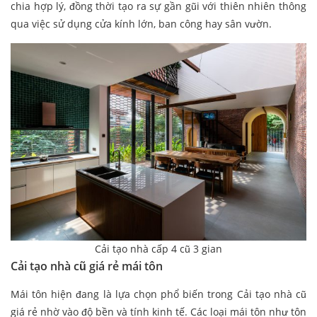
chia hợp lý, đồng thời tạo ra sự gần gũi với thiên nhiên thông
qua việc sử dụng cửa kính lớn, ban công hay sân vườn.
Cải tạo nhà cấp 4 cũ 3 gian
Cải tạo nhà cũ giá rẻ mái tôn
Mái tôn hiện đang là lựa chọn phổ biến trong Cải tạo nhà cũ
giá rẻ nhờ vào độ bền và tính kinh tế. Các loại mái tôn như tôn