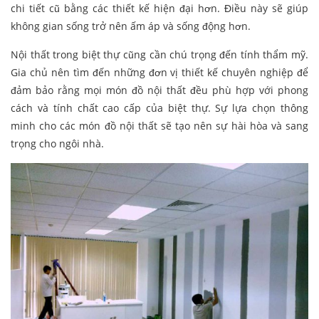
chi tiết cũ bằng các thiết kế hiện đại hơn. Điều này sẽ giúp
không gian sống trở nên ấm áp và sống động hơn.
Nội thất trong biệt thự cũng cần chú trọng đến tính thẩm mỹ.
Gia chủ nên tìm đến những đơn vị thiết kế chuyên nghiệp để
đảm bảo rằng mọi món đồ nội thất đều phù hợp với phong
cách và tính chất cao cấp của biệt thự. Sự lựa chọn thông
minh cho các món đồ nội thất sẽ tạo nên sự hài hòa và sang
trọng cho ngôi nhà.