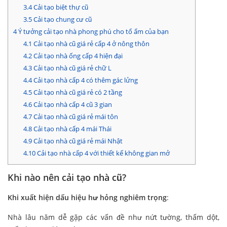
3.4
Cải tạo biệt thự cũ
3.5
Cải tạo chung cư cũ
4
Ý tưởng cải tạo nhà phong phú cho tổ ấm của bạn
4.1
Cải tạo nhà cũ giá rẻ cấp 4 ở nông thôn
4.2
Cải tạo nhà ống cấp 4 hiện đại
4.3
Cải tạo nhà cũ giá rẻ chữ L
4.4
Cải tạo nhà cấp 4 có thêm gác lửng
4.5
Cải tạo nhà cũ giá rẻ có 2 tầng
4.6
Cải tạo nhà cấp 4 cũ 3 gian
4.7
Cải tạo nhà cũ giá rẻ mái tôn
4.8
Cải tạo nhà cấp 4 mái Thái
4.9
Cải tạo nhà cũ giá rẻ mái Nhật
4.10
Cải tạo nhà cấp 4 với thiết kế không gian mở
Khi nào nên cải tạo nhà cũ?
Khi xuất hiện dấu hiệu hư hỏng nghiêm trọng
:
Nhà lâu năm dễ gặp các vấn đề như nứt tường, thấm dột,