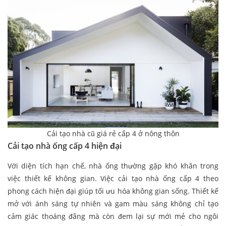
Cải tạo nhà cũ giá rẻ cấp 4 ở nông thôn
Cải tạo nhà ống cấp 4 hiện đại
Với diện tích hạn chế, nhà ống thường gặp khó khăn trong
việc thiết kế không gian. Việc cải tạo nhà ống cấp 4 theo
phong cách hiện đại giúp tối ưu hóa không gian sống. Thiết kế
mở với ánh sáng tự nhiên và gam màu sáng không chỉ tạo
cảm giác thoáng đãng mà còn đem lại sự mới mẻ cho ngôi