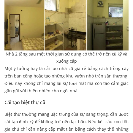
Nhà 2 tầng sau một thời gian sử dụng có thể trở nên cũ kỹ và
xuống cấp
Một ý tưởng hay là cải tạo nhà cũ giá rẻ bằng cách trồng cây
trên ban công hoặc tạo những khu vườn nhỏ trên sân thượng.
Điều này không chỉ mang lại sự tươi mát mà còn tạo cảm giác
gần gũi với thiên nhiên cho ngôi nhà.
Cải tạo biệt thự cũ
Biệt thự thường mang đặc trưng của sự sang trọng, cần được
cải tạo định kỳ để không trở nên lạc hậu. Nếu kết cấu còn tốt,
gia chủ chỉ cần nâng cấp mặt tiền bằng cách thay thế những