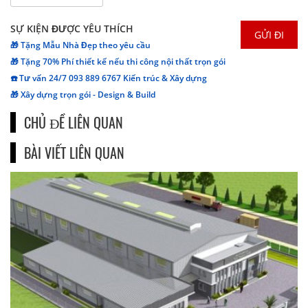
SỰ KIỆN ĐƯỢC YÊU THÍCH
🎁 Tặng Mẫu Nhà Đẹp theo yêu cầu
🎁 Tặng 70% Phí thiết kế nếu thi công nội thất trọn gói
☎️ Tư vấn 24/7 093 889 6767 Kiến trúc & Xây dựng
🎁 Xây dựng trọn gói - Design & Build
CHỦ ĐỀ LIÊN QUAN
BÀI VIẾT LIÊN QUAN