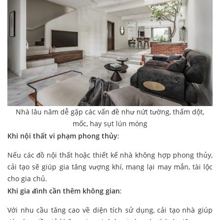
Nhà lâu năm dễ gặp các vấn đề như nứt tường, thấm dột,
mốc, hay sụt lún móng
Khi nội thất vi phạm phong thủy
:
Nếu các đồ nội thất hoặc thiết kế nhà không hợp phong thủy,
cải tạo sẽ giúp gia tăng vượng khí, mang lại may mắn, tài lộc
cho gia chủ.
Khi gia đình cần thêm không gian
:
Với nhu cầu tăng cao về diện tích sử dụng, cải tạo nhà giúp