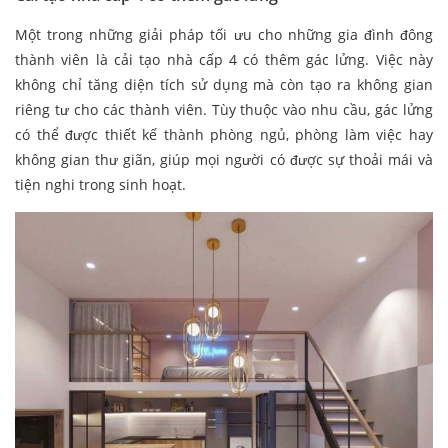
Một trong những giải pháp tối ưu cho những gia đình đông
thành viên là cải tạo nhà cấp 4 có thêm gác lửng. Việc này
không chỉ tăng diện tích sử dụng mà còn tạo ra không gian
riêng tư cho các thành viên. Tùy thuộc vào nhu cầu, gác lửng
có thể được thiết kế thành phòng ngủ, phòng làm việc hay
không gian thư giãn, giúp mọi người có được sự thoải mái và
tiện nghi trong sinh hoạt.