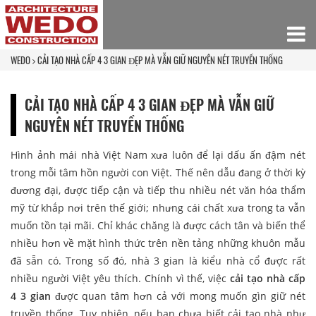
WEDO
CẢI TẠO NHÀ CẤP 4 3 GIAN ĐẸP MÀ VẪN GIỮ NGUYÊN NÉT TRUYỀN THỐNG
CẢI TẠO NHÀ CẤP 4 3 GIAN ĐẸP MÀ VẪN GIỮ
NGUYÊN NÉT TRUYỀN THỐNG
Hình ảnh mái nhà Việt Nam xưa luôn để lại dấu ấn đậm nét
trong mỗi tâm hồn người con Việt. Thế nên dẫu đang ở thời kỳ
đương đại, được tiếp cận và tiếp thu nhiều nét văn hóa thẩm
mỹ từ khắp nơi trên thế giới; nhưng cái chất xưa trong ta vẫn
muốn tồn tại mãi. Chỉ khác chăng là được cách tân và biến thể
nhiều hơn về mặt hình thức trên nền tảng những khuôn mẫu
đã sẵn có. Trong số đó, nhà 3 gian là kiểu nhà cổ được rất
nhiều người Việt yêu thích. Chính vì thế, việc
cải tạo nhà cấp
4 3 gian
được quan tâm hơn cả với mong muốn gìn giữ nét
truyền thống. Tuy nhiên, nếu bạn chưa biết cải tạo nhà như