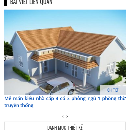
BÀI VIẾT LIÊN QUAN
CHI TIẾT
Mê mẩn kiểu nhà cấp 4 có 3 phòng ngủ 1 phòng thờ
truyền thống
DANH MỤC THIẾT KẾ