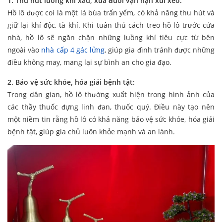
1. Thu hút luồng khí xấu, xua đuổi vận hạn xui xẻo:
Hồ lô được coi là một lá bùa trấn yểm, có khả năng thu hút và
giữ lại khí độc, tà khí. Khi tuân thủ cách treo hồ lô trước cửa
nhà, hồ lô sẽ ngăn chặn những luồng khí tiêu cực từ bên
ngoài vào
nhà cấp 4 gác lửng
, giúp gia đình tránh được những
điều không may, mang lại sự bình an cho gia đạo.
2. Bảo vệ sức khỏe, hóa giải bệnh tật:
Trong dân gian, hồ lô thường xuất hiện trong hình ảnh của
các thầy thuốc đựng linh đan, thuốc quý. Điều này tạo nên
một niềm tin rằng hồ lô có khả năng bảo vệ sức khỏe, hóa giải
bệnh tật, giúp gia chủ luôn khỏe mạnh và an lành.