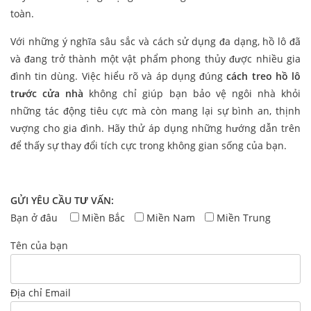
toàn.
Với những ý nghĩa sâu sắc và cách sử dụng đa dạng, hồ lô đã
và đang trở thành một vật phẩm phong thủy được nhiều gia
đình tin dùng. Việc hiểu rõ và áp dụng đúng
cách treo hồ lô
trước cửa nhà
không chỉ giúp bạn bảo vệ ngôi nhà khỏi
những tác động tiêu cực mà còn mang lại sự bình an, thịnh
vượng cho gia đình. Hãy thử áp dụng những hướng dẫn trên
để thấy sự thay đổi tích cực trong không gian sống của bạn.
GỬI YÊU CẦU TƯ VẤN:
Bạn ở đâu
Miền Bắc
Miền Nam
Miền Trung
Tên của bạn
Địa chỉ Email