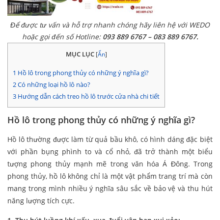
Để được tư vấn và hỗ trợ nhanh chóng hãy liên hệ với WEDO
hoặc gọi đến số Hotline:
093 889 6767 – 083 889 6767.
MỤC LỤC
[
Ẩn
]
1
Hồ lô trong phong thủy có những ý nghĩa gì?
2
Có những loại hồ lô nào?
3
Hướng dẫn cách treo hồ lô trước cửa nhà chi tiết
Hồ lô trong phong thủy có những ý nghĩa gì?
Hồ lô thường được làm từ quả bầu khô, có hình dáng đặc biệt
với phần bụng phình to và cổ nhỏ, đã trở thành một biểu
tượng phong thủy mạnh mẽ trong văn hóa Á Đông. Trong
phong thủy, hồ lô không chỉ là một vật phẩm trang trí mà còn
mang trong mình nhiều ý nghĩa sâu sắc về bảo vệ và thu hút
năng lượng tích cực.