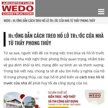
WEDO
HƯỚNG DẪN CÁCH TREO HỒ LÔ TRƯỚC CỬA NHÀ TỪ THẦY PHONG THỦY
HƯỚNG DẪN CÁCH TREO HỒ LÔ TRƯỚC CỬA NHÀ
TỪ THẦY PHONG THỦY
Từ xa xưa, người Việt đã coi trọng việc treo bùa và hồ lô trước
cửa nhà như một nghi thức phong thủy quan trọng, nhằm bảo
vệ gia đình khỏi tà khí, mang đến sự bình an và thịnh vượng.
Trong bài viết này, chúng ta sẽ đi sâu tìm hiểu ý nghĩa của hồ
lô trong phong thủy, các loại hồ lô phổ biến và
cách treo hồ lô
trước cửa nhà
để phát huy tối đa công dụng của nó.