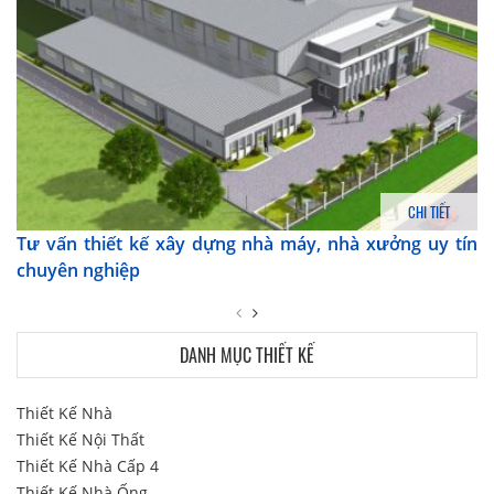
CHI TIẾT
Tư vấn thiết kế xây dựng nhà máy, nhà xưởng uy tín
chuyên nghiệp
DANH MỤC THIẾT KẾ
Thiết Kế Nhà
Thiết Kế Nội Thất
Thiết Kế Nhà Cấp 4
Thiết Kế Nhà Ống