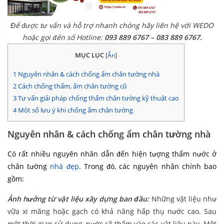
Để được tư vấn và hỗ trợ nhanh chóng hãy liên hệ với WEDO
hoặc gọi đến số Hotline:
093 889 6767 – 083 889 6767.
MỤC LỤC
[
Ẩn
]
1
Nguyên nhân & cách chống ẩm chân tường nhà
2
Cách chống thấm, ẩm chân tường cũ
3
Tư vấn giải pháp chống thấm chân tường kỹ thuật cao
4
Một số lưu ý khi chống ẩm chân tường
Nguyên nhân & cách chống ẩm chân tường nhà
Có rất nhiều nguyên nhân dẫn đến hiện tượng thấm nước ở
chân tường
nhà đẹp
. Trong đó, các nguyên nhân chính bao
gồm:
Ảnh hưởng từ vật liệu xây dựng ban đầu:
Những vật liệu như
vữa xi măng hoặc gạch có khả năng hấp thụ nước cao. Sau
một thời gian sử dụng, nước sẽ thấm vào các vật liệu này. Một