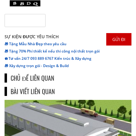
SỰ KIỆN ĐƯỢC YÊU THÍCH
🎁 Tặng Mẫu Nhà Đẹp theo yêu cầu
🎁 Tặng 70% Phí thiết kế nếu thi công nội thất trọn gói
☎️ Tư vấn 24/7 093 889 6767 Kiến trúc & Xây dựng
🎁 Xây dựng trọn gói - Design & Build
CHỦ ĐỀ LIÊN QUAN
BÀI VIẾT LIÊN QUAN