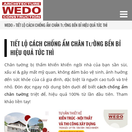
WEDO
TIẾT LỘ CÁCH CHỐNG ẨM CHÂN TƯỜNG BỀN BỈ HIỆU QUẢ TỨC THÌ
TIẾT LỘ CÁCH CHỐNG ẨM CHÂN TƯỜNG BỀN BỈ
HIỆU QUẢ TỨC THÌ
Chân tường bị thấm khiến khiến ngôi nhà của bạn sần sùi,
xấu xí & gây mất mỹ quan, không đảm bảo vệ sinh, ảnh hưởng
đến sức khỏe của cả gia đình, đặc biệt là người cao tuổi và trẻ
nhỏ. Đón đọc ngay nội dung bên dưới để biết
cách chống ẩm
chân tường
triệt để, hiệu quả 100% từ lần đầu tiên. Tham
khảo liền tay!