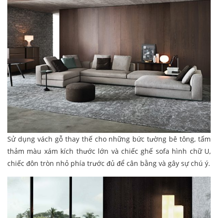
Sử dụng vách gỗ thay thế cho những bức tường bê tông, tấm
thảm màu xám kích thước lớn và chiếc ghế sofa hình chữ U,
chiếc đôn tròn nhỏ phía trước đủ để cân bằng và gây sự chú ý.