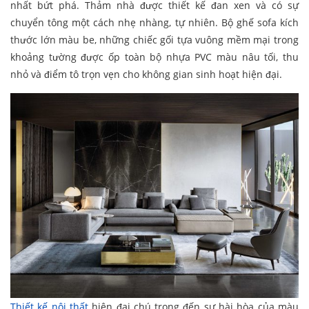
nhất bứt phá. Thảm nhà được thiết kế đan xen và có sự
chuyển tông một cách nhẹ nhàng, tự nhiên. Bộ ghế sofa kích
thước lớn màu be, những chiếc gối tựa vuông mềm mại trong
khoảng tường được ốp toàn bộ nhựa PVC màu nâu tối, thu
nhỏ và điểm tô trọn vẹn cho không gian sinh hoạt hiện đại.
Thiết kế nội thất
hiện đại chú trọng đến sự hài hòa của màu