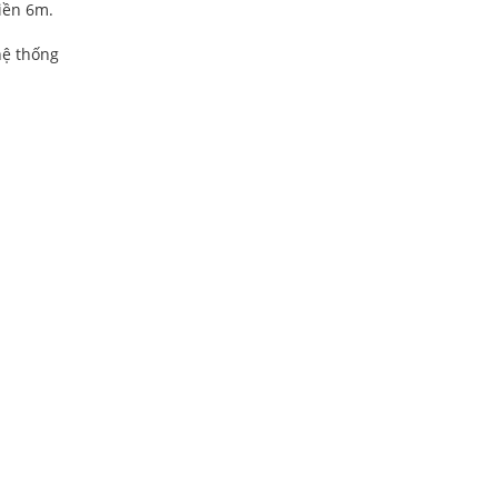
iền 6m.
hệ thống