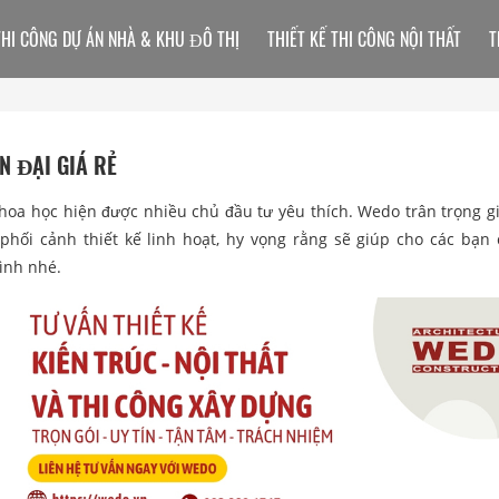
THI CÔNG DỰ ÁN NHÀ & KHU ĐÔ THỊ
THIẾT KẾ THI CÔNG NỘI THẤT
T
N ĐẠI GIÁ RẺ
khoa học hiện được nhiều chủ đầu tư yêu thích. Wedo trân trọng gi
phối cảnh thiết kế linh hoạt, hy vọng rằng sẽ giúp cho các bạn
ình nhé.