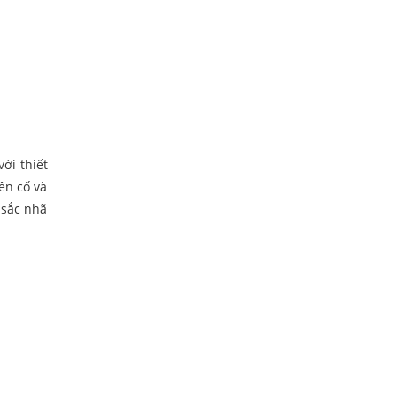
ới thiết
iên cố và
 sắc nhã