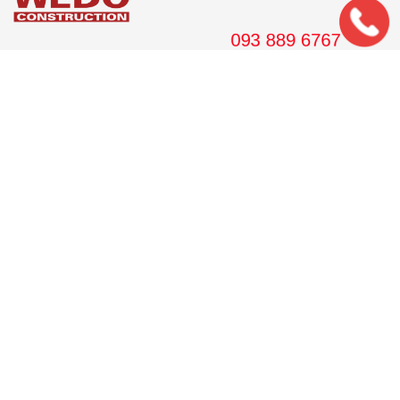
561 Điện Biên Phủ, Tầng 8 Pearl Plaza, P. 25, Quận Bình
Thạnh, Tp. HCM.
Hotline: 08 38 89 67 67
Email: wedojsc@wedo.vn
THIẾT KẾ
Nhà Cấp 4 Mái Thái
Mẫu Nhà Cấp 4 Có Gác Lửng
Nhà Cấp 4 Nông Thôn
Nhà 2 Tầng Mái Thái
Mẫu Nhà 2 Tầng Nông Thôn
Mẫu Nhà Ống Đẹp 3 Tầng
Mẫu Nhà 3 Tầng Đẹp Nhất
THI CÔNG