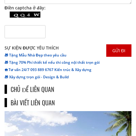
Điền captcha ở đây:
SỰ KIỆN ĐƯỢC YÊU THÍCH
🎁 Tặng Mẫu Nhà Đẹp theo yêu cầu
🎁 Tặng 70% Phí thiết kế nếu thi công nội thất trọn gói
☎️ Tư vấn 24/7 093 889 6767 Kiến trúc & Xây dựng
🎁 Xây dựng trọn gói - Design & Build
CHỦ ĐỀ LIÊN QUAN
BÀI VIẾT LIÊN QUAN