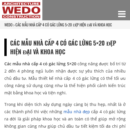
WEDO
CÁC MẪU NHÀ CẤP 4 CÓ GÁC LỬNG 5×20 ĐẸP HIỆN ĐẠI VÀ KHOA HỌC
CÁC MẪU NHÀ CẤP 4 CÓ GÁC LỬNG 5×20 ĐẸP
HIỆN ĐẠI VÀ KHOA HỌC
Các mẫu nhà cấp 4 có gác lửng 5×20
công năng được bố trí từ
2 đến 4 phòng ngủ luôn nhận được sự yêu thích của nhiều
chủ đầu tư. Mẫu thiết kế nhà cấp 4 có gác lửng có thể tối ưu
công năng sử dụng cũng như là thể hiện phối cảnh kiến trúc
mặt bằng khoa học và tiện nghi.
Trong khi diện tích xây dựng ngày càng bị thu hẹp, nhất là ở
các thành phố thì việc những
mẫu nhà đẹp
cấp 4 có gác lửng
ra đời là giải pháp khoa học và an toàn có thể giúp mở rộng
không gian cũng như giúp chủ đầu tư tiết kiệm tối đa chi phí