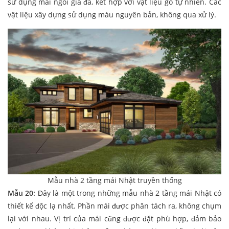
sử dụng mái ngói giả đá, kết hợp với vật liệu gỗ tự nhiên. Các
vật liệu xây dựng sử dụng màu nguyên bản, không qua xử lý.
Mẫu nhà 2 tầng mái Nhật truyền thống
Mẫu 20:
Đây là một trong những mẫu nhà 2 tầng mái Nhật có
thiết kế độc lạ nhất. Phần mái được phân tách ra, không chụm
lại với nhau. Vị trí của mái cũng được đặt phù hợp, đảm bảo