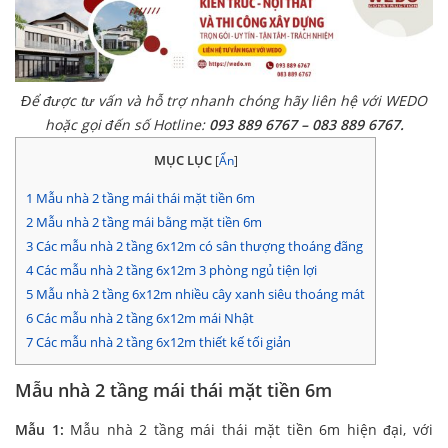
Để được tư vấn và hỗ trợ nhanh chóng hãy liên hệ với WEDO
hoặc gọi đến số Hotline:
093 889 6767 – 083 889 6767.
MỤC LỤC
[
Ẩn
]
1
Mẫu nhà 2 tầng mái thái mặt tiền 6m
2
Mẫu nhà 2 tầng mái bằng mặt tiền 6m
3
Các mẫu nhà 2 tầng 6x12m có sân thượng thoáng đãng
4
Các mẫu nhà 2 tầng 6x12m 3 phòng ngủ tiện lợi
5
Mẫu nhà 2 tầng 6x12m nhiều cây xanh siêu thoáng mát
6
Các mẫu nhà 2 tầng 6x12m mái Nhật
7
Các mẫu nhà 2 tầng 6x12m thiết kế tối giản
Mẫu nhà 2 tầng mái thái mặt tiền 6m
Mẫu 1:
Mẫu nhà 2 tầng mái thái mặt tiền 6m hiện đại, với