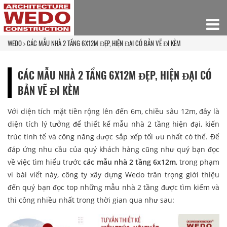
WEDO
CÁC MẪU NHÀ 2 TẦNG 6X12M ĐẸP, HIỆN ĐẠI CÓ BẢN VẼ ĐI KÈM
CÁC MẪU NHÀ 2 TẦNG 6X12M ĐẸP, HIỆN ĐẠI CÓ
BẢN VẼ ĐI KÈM
Với diện tích mặt tiền rộng lên đến 6m, chiều sâu 12m, đây là
diện tích lý tưởng để thiết kế mẫu nhà 2 tầng hiện đại, kiến
trúc tinh tế và công năng được sắp xếp tối ưu nhất có thể. Để
đáp ứng nhu cầu của quý khách hàng cũng như quý bạn đọc
về việc tìm hiểu trước
các mẫu nhà 2 tầng 6x12m
, trong phạm
vi bài viết này, công ty xây dựng Wedo trân trọng giới thiệu
đến quý bạn đọc top những mẫu nhà 2 tầng được tìm kiếm và
thi công nhiều nhất trong thời gian qua như sau: