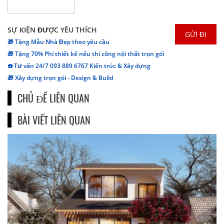
SỰ KIỆN ĐƯỢC YÊU THÍCH
🎁 Tặng Mẫu Nhà Đẹp theo yêu cầu
🎁 Tặng 70% Phí thiết kế nếu thi công nội thất trọn gói
☎️ Tư vấn 24/7 093 889 6767 Kiến trúc & Xây dựng
🎁 Xây dựng trọn gói - Design & Build
CHỦ ĐỀ LIÊN QUAN
BÀI VIẾT LIÊN QUAN