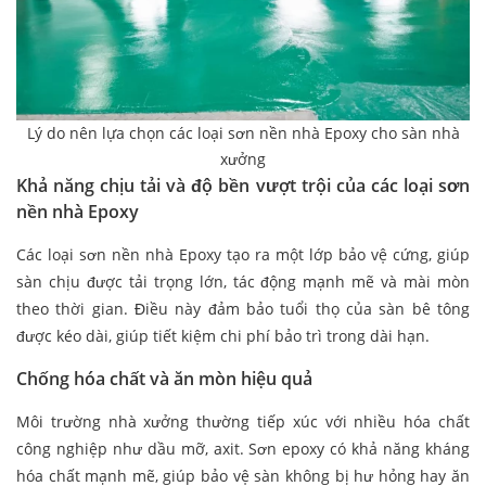
Lý do nên lựa chọn các loại sơn nền nhà Epoxy cho sàn nhà
xưởng
Khả năng chịu tải và độ bền vượt trội của các loại sơn
nền nhà Epoxy
Các loại sơn nền nhà Epoxy tạo ra một lớp bảo vệ cứng, giúp
sàn chịu được tải trọng lớn, tác động mạnh mẽ và mài mòn
theo thời gian. Điều này đảm bảo tuổi thọ của sàn bê tông
được kéo dài, giúp tiết kiệm chi phí bảo trì trong dài hạn.
Chống hóa chất và ăn mòn hiệu quả
Môi trường nhà xưởng thường tiếp xúc với nhiều hóa chất
công nghiệp như dầu mỡ, axit. Sơn epoxy có khả năng kháng
hóa chất mạnh mẽ, giúp bảo vệ sàn không bị hư hỏng hay ăn