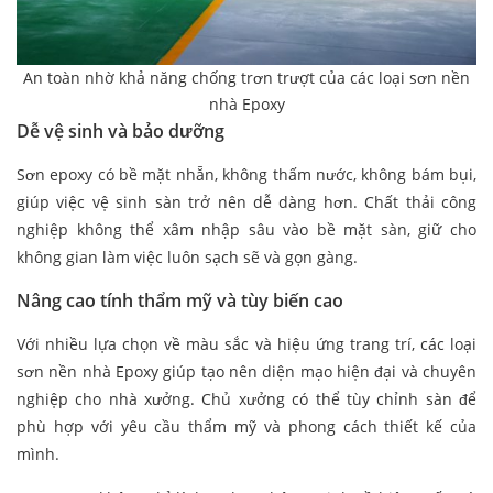
An toàn nhờ khả năng chống trơn trượt của các loại sơn nền
nhà Epoxy
Dễ vệ sinh và bảo dưỡng
Sơn epoxy có bề mặt nhẵn, không thấm nước, không bám bụi,
giúp việc vệ sinh sàn trở nên dễ dàng hơn. Chất thải công
nghiệp không thể xâm nhập sâu vào bề mặt sàn, giữ cho
không gian làm việc luôn sạch sẽ và gọn gàng.
Nâng cao tính thẩm mỹ và tùy biến cao
Với nhiều lựa chọn về màu sắc và hiệu ứng trang trí, các loại
sơn nền nhà Epoxy giúp tạo nên diện mạo hiện đại và chuyên
nghiệp cho nhà xưởng. Chủ xưởng có thể tùy chỉnh sàn để
phù hợp với yêu cầu thẩm mỹ và phong cách thiết kế của
mình.