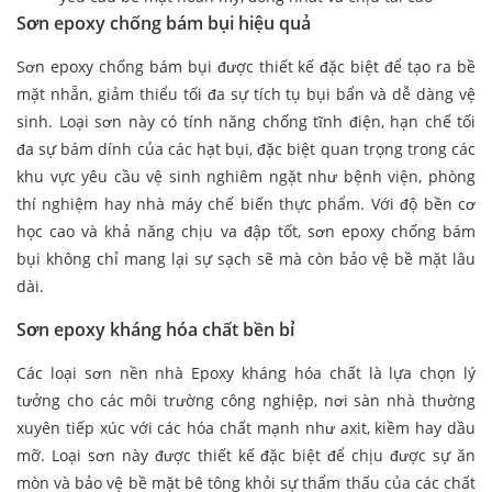
Sơn epoxy chống bám bụi hiệu quả
Sơn epoxy chống bám bụi được thiết kế đặc biệt để tạo ra bề
mặt nhẵn, giảm thiểu tối đa sự tích tụ bụi bẩn và dễ dàng vệ
sinh. Loại sơn này có tính năng chống tĩnh điện, hạn chế tối
đa sự bám dính của các hạt bụi, đặc biệt quan trọng trong các
khu vực yêu cầu vệ sinh nghiêm ngặt như bệnh viện, phòng
thí nghiệm hay nhà máy chế biến thực phẩm. Với độ bền cơ
học cao và khả năng chịu va đập tốt, sơn epoxy chống bám
bụi không chỉ mang lại sự sạch sẽ mà còn bảo vệ bề mặt lâu
dài.
Sơn epoxy kháng hóa chất bền bỉ
Các loại sơn nền nhà Epoxy kháng hóa chất là lựa chọn lý
tưởng cho các môi trường công nghiệp, nơi sàn nhà thường
xuyên tiếp xúc với các hóa chất mạnh như axit, kiềm hay dầu
mỡ. Loại sơn này được thiết kế đặc biệt để chịu được sự ăn
mòn và bảo vệ bề mặt bê tông khỏi sự thẩm thấu của các chất