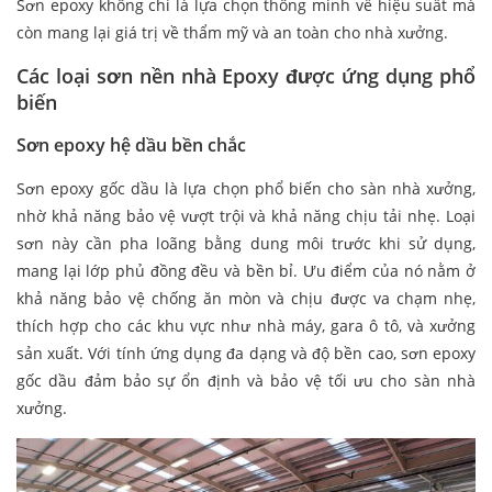
Sơn epoxy không chỉ là lựa chọn thông minh về hiệu suất mà
còn mang lại giá trị về thẩm mỹ và an toàn cho nhà xưởng.
Các loại sơn nền nhà Epoxy được ứng dụng phổ
biến
Sơn epoxy hệ dầu bền chắc
Sơn epoxy gốc dầu là lựa chọn phổ biến cho sàn nhà xưởng,
nhờ khả năng bảo vệ vượt trội và khả năng chịu tải nhẹ. Loại
sơn này cần pha loãng bằng dung môi trước khi sử dụng,
mang lại lớp phủ đồng đều và bền bỉ. Ưu điểm của nó nằm ở
khả năng bảo vệ chống ăn mòn và chịu được va chạm nhẹ,
thích hợp cho các khu vực như nhà máy, gara ô tô, và xưởng
sản xuất. Với tính ứng dụng đa dạng và độ bền cao, sơn epoxy
gốc dầu đảm bảo sự ổn định và bảo vệ tối ưu cho sàn nhà
xưởng.