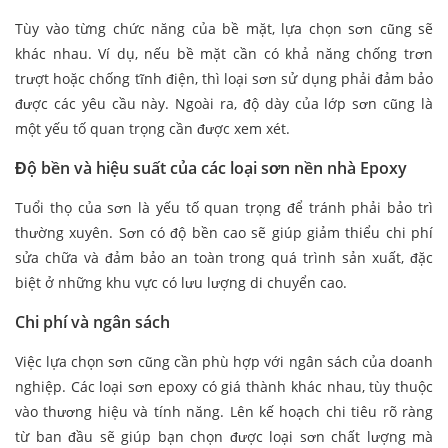
Tùy vào từng chức năng của bề mặt, lựa chọn sơn cũng sẽ
khác nhau. Ví dụ, nếu bề mặt cần có khả năng chống trơn
trượt hoặc chống tĩnh điện, thì loại sơn sử dụng phải đảm bảo
được các yêu cầu này. Ngoài ra, độ dày của lớp sơn cũng là
một yếu tố quan trọng cần được xem xét.
Độ bền và hiệu suất của các loại sơn nền nhà Epoxy
Tuổi thọ của sơn là yếu tố quan trọng để tránh phải bảo trì
thường xuyên. Sơn có độ bền cao sẽ giúp giảm thiểu chi phí
sửa chữa và đảm bảo an toàn trong quá trình sản xuất, đặc
biệt ở những khu vực có lưu lượng di chuyển cao.
Chi phí và ngân sách
Việc lựa chọn sơn cũng cần phù hợp với ngân sách của doanh
nghiệp. Các loại sơn epoxy có giá thành khác nhau, tùy thuộc
vào thương hiệu và tính năng. Lên kế hoạch chi tiêu rõ ràng
từ ban đầu sẽ giúp bạn chọn được loại sơn chất lượng mà