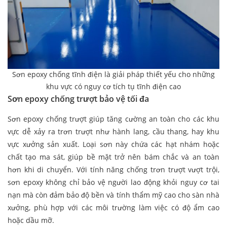
Sơn epoxy chống tĩnh điện là giải pháp thiết yếu cho những
khu vực có nguy cơ tích tụ tĩnh điện cao
Sơn epoxy chống trượt bảo vệ tối đa
Sơn epoxy chống trượt giúp tăng cường an toàn cho các khu
vực dễ xảy ra trơn trượt như hành lang, cầu thang, hay khu
vực xưởng sản xuất. Loại sơn này chứa các hạt nhám hoặc
chất tạo ma sát, giúp bề mặt trở nên bám chắc và an toàn
hơn khi di chuyển. Với tính năng chống trơn trượt vượt trội,
sơn epoxy không chỉ bảo vệ người lao động khỏi nguy cơ tai
nạn mà còn đảm bảo độ bền và tính thẩm mỹ cao cho sàn nhà
xưởng, phù hợp với các môi trường làm việc có độ ẩm cao
hoặc dầu mỡ.