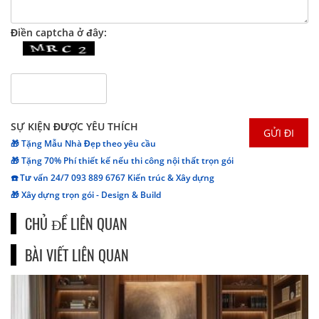
Điền captcha ở đây:
SỰ KIỆN ĐƯỢC YÊU THÍCH
🎁 Tặng Mẫu Nhà Đẹp theo yêu cầu
🎁 Tặng 70% Phí thiết kế nếu thi công nội thất trọn gói
☎️ Tư vấn 24/7 093 889 6767 Kiến trúc & Xây dựng
🎁 Xây dựng trọn gói - Design & Build
CHỦ ĐỀ LIÊN QUAN
BÀI VIẾT LIÊN QUAN