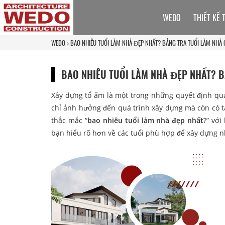
WEDO
THIẾT KẾ 
WEDO
BAO NHIÊU TUỔI LÀM NHÀ ĐẸP NHẤT? BẢNG TRA TUỔI LÀM NHÀ C
BAO NHIÊU TUỔI LÀM NHÀ ĐẸP NHẤT? B
Xây dựng tổ ấm là một trong những quyết định qua
chỉ ảnh hưởng đến quá trình xây dựng mà còn có t
thắc mắc “
bao nhiêu tuổi làm nhà đẹp nhất
?” với
bạn hiểu rõ hơn về các tuổi phù hợp để xây dựng n