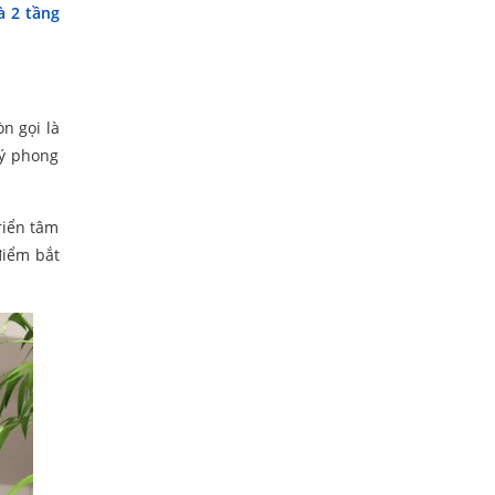
 2 tầng
n gọi là
lý phong
riển tâm
 điểm bắt