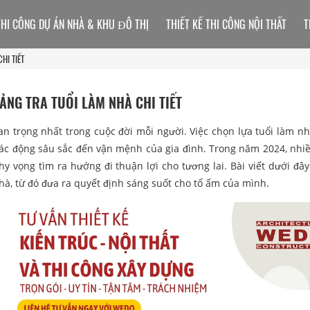
THI CÔNG DỰ ÁN NHÀ & KHU ĐÔ THỊ
THIẾT KẾ THI CÔNG NỘI THẤT
T
HI TIẾT
ẢNG TRA TUỔI LÀM NHÀ CHI TIẾT
n trọng nhất trong cuộc đời mỗi người. Việc chọn lựa tuổi làm n
ác động sâu sắc đến vận mệnh của gia đình. Trong năm 2024, nhi
 hy vọng tìm ra hướng đi thuận lợi cho tương lai. Bài viết dưới đây
hà, từ đó đưa ra quyết định sáng suốt cho tổ ấm của mình.