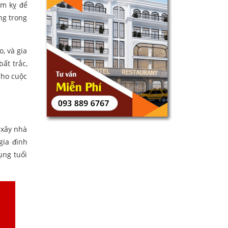
ấm kỵ để
ng trong
, và gia
ất trắc,
cho cuộc
 xây nhà
gia đình
ụng tuổi