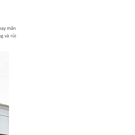
 may mắn
g và rủi