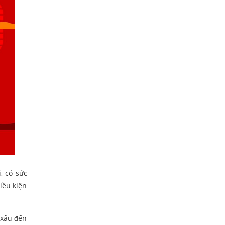
, có sức
iều kiện
 xấu đến