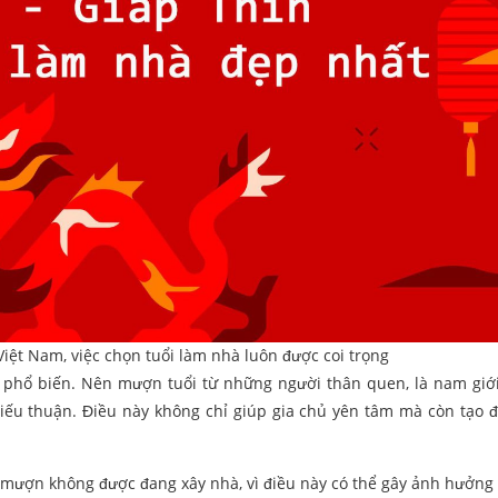
iệt Nam, việc chọn tuổi làm nhà luôn được coi trọng
 phổ biến. Nên mượn tuổi từ những người thân quen, là nam giới
 hiếu thuận. Điều này không chỉ giúp gia chủ yên tâm mà còn tạo đ
o mượn không được đang xây nhà, vì điều này có thể gây ảnh hưởng