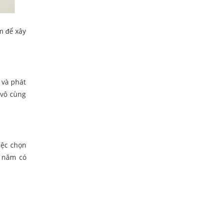
m để xây
 và phát
 vô cùng
iệc chọn
n năm có