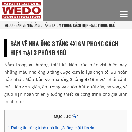
WEDO
BẢN VẼ NHÀ ỐNG 3 TẦNG 4X16M PHONG CÁCH HIỆN ĐẠI 3 PHÒNG NGỦ
BẢN VẼ NHÀ ỐNG 3 TẦNG 4X16M PHONG CÁCH
HIỆN ĐẠI 3 PHÒNG NGỦ
Nằm trong xu hướng thiết kế kiến trúc hiện đại hiện nay,
những mẫu nhà ống 3 tầng được xem là lựa chọn tối ưu hoàn
hảo nhất. Mẫu
bản vẽ nhà ống 3 tầng 4x16m
với phối cảnh
mặt tiền đơn giản, ấn tượng và cuốn hút dưới đây, hy vọng sẽ
giúp bạn hoàn thiện ý tưởng thiết kế công trình cho gia đình
mình nhé.
MỤC LỤC
[
Ẩn
]
1
Thông tin công trình nhà ống 3 tầng mặt tiền 4m