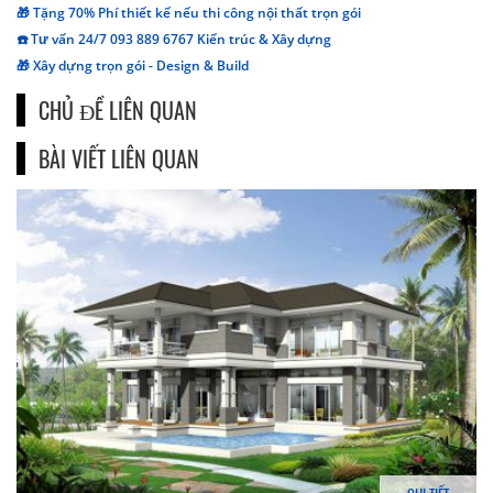
🎁 Tặng 70% Phí thiết kế nếu thi công nội thất trọn gói
☎️ Tư vấn 24/7 093 889 6767 Kiến trúc & Xây dựng
🎁 Xây dựng trọn gói - Design & Build
CHỦ ĐỀ LIÊN QUAN
BÀI VIẾT LIÊN QUAN