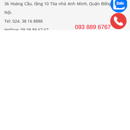
36 Hoàng Cầu, tầng 10 Tòa nhà Anh Minh, Quận Đống Đa, Hà
Nội.
Tel: 024. 38 16 8888
Hotline: 09 38 89 67 67
Email: wedojsc@wedo.vn
VPGD TP.HCM
561 Điện Biên Phủ, Tầng 8 Pearl Plaza, P. 25, Quận Bình
Thạnh, Tp. HCM.
Hotline: 08 38 89 67 67
Email: wedojsc@wedo.vn