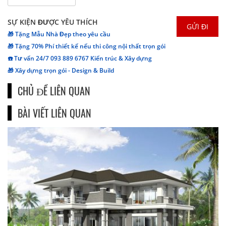
SỰ KIỆN ĐƯỢC YÊU THÍCH
🎁 Tặng Mẫu Nhà Đẹp theo yêu cầu
🎁 Tặng 70% Phí thiết kế nếu thi công nội thất trọn gói
☎️ Tư vấn 24/7 093 889 6767 Kiến trúc & Xây dựng
🎁 Xây dựng trọn gói - Design & Build
CHỦ ĐỀ LIÊN QUAN
BÀI VIẾT LIÊN QUAN