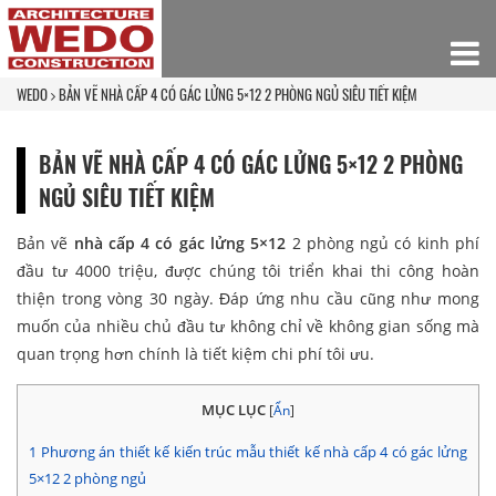
WEDO
BẢN VẼ NHÀ CẤP 4 CÓ GÁC LỬNG 5×12 2 PHÒNG NGỦ SIÊU TIẾT KIỆM
BẢN VẼ NHÀ CẤP 4 CÓ GÁC LỬNG 5×12 2 PHÒNG
NGỦ SIÊU TIẾT KIỆM
Bản vẽ
nhà cấp 4 có gác lửng 5×12
2 phòng ngủ có kinh phí
đầu tư 4000 triệu, được chúng tôi triển khai thi công hoàn
thiện trong vòng 30 ngày. Đáp ứng nhu cầu cũng như mong
muốn của nhiều chủ đầu tư không chỉ về không gian sống mà
quan trọng hơn chính là tiết kiệm chi phí tôi ưu.
MỤC LỤC
[
Ẩn
]
1
Phương án thiết kế kiến trúc mẫu thiết kế nhà cấp 4 có gác lửng
5×12 2 phòng ngủ