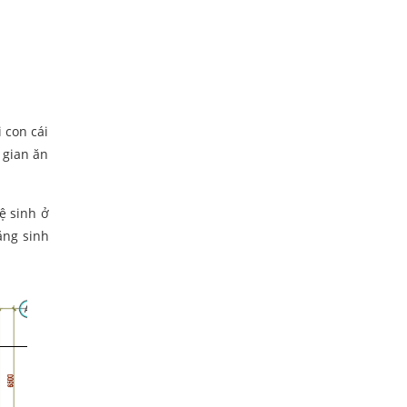
i con cái
 gian ăn
ệ sinh ở
ăng sinh