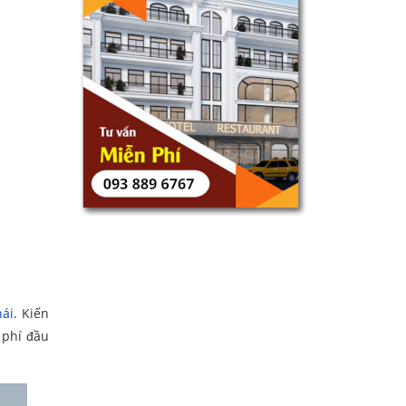
hái
. Kiến
 phí đầu