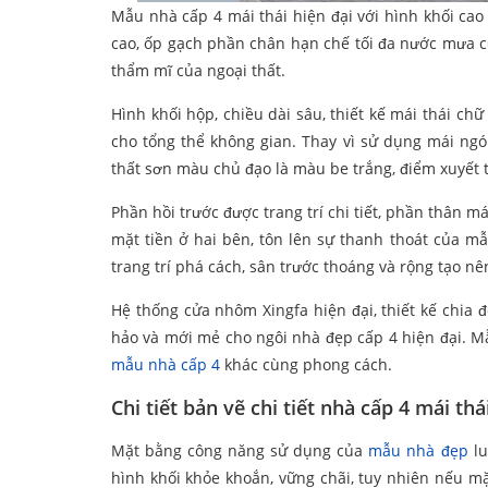
Mẫu nhà cấp 4 mái thái hiện đại với hình khối cao
cao, ốp gạch phần chân hạn chế tối đa nước mưa c
thẩm mĩ của ngoại thất.
Hình khối hộp, chiều dài sâu, thiết kế mái thái ch
cho tổng thể không gian. Thay vì sử dụng mái ngó
thất sơn màu chủ đạo là màu be trắng, điểm xuyết 
Phần hồi trước được trang trí chi tiết, phần thân m
mặt tiền ở hai bên, tôn lên sự thanh thoát của m
trang trí phá cách, sân trước thoáng và rộng tạo 
Hệ thống cửa nhôm Xingfa hiện đại, thiết kế chia
hảo và mới mẻ cho ngôi nhà đẹp cấp 4 hiện đại. M
mẫu nhà cấp 4
khác cùng phong cách.
Chi tiết bản vẽ chi tiết nhà cấp 4 mái th
Mặt bằng công năng sử dụng của
mẫu nhà đẹp
lu
hình khối khỏe khoắn, vững chãi, tuy nhiên nếu m