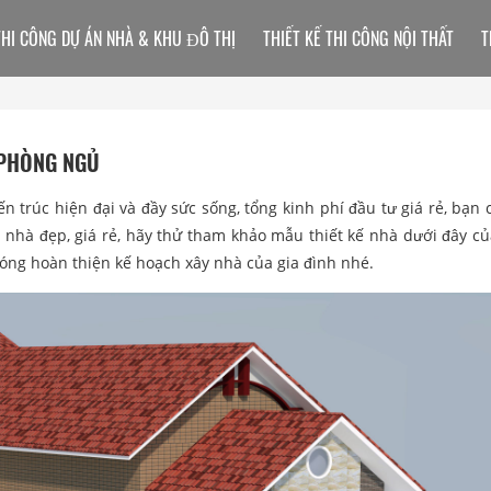
THI CÔNG DỰ ÁN NHÀ & KHU ĐÔ THỊ
THIẾT KẾ THI CÔNG NỘI THẤT
T
3 PHÒNG NGỦ
iến trúc hiện đại và đầy sức sống, tổng kinh phí đầu tư giá rẻ, bạn
hà đẹp, giá rẻ, hãy thử tham khảo mẫu thiết kế nhà dưới đây c
hóng hoàn thiện kế hoạch xây nhà của gia đình nhé.