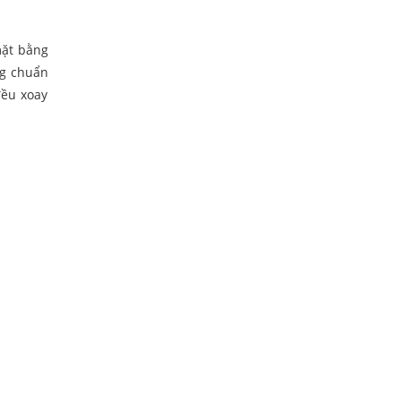
mặt bằng
ng chuẩn
đều xoay