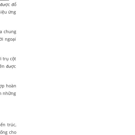
 được đổ
hiệu ứng
òa chung
ới ngoại
 trụ cột
iên được
hợp hoàn
ẳn những
ến trúc,
sống cho