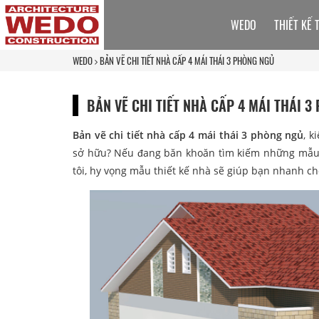
WEDO
THIẾT KẾ 
WEDO
BẢN VẼ CHI TIẾT NHÀ CẤP 4 MÁI THÁI 3 PHÒNG NGỦ
BẢN VẼ CHI TIẾT NHÀ CẤP 4 MÁI THÁI 
Bản vẽ chi tiết nhà cấp 4 mái thái 3 phòng ngủ
, k
sở hữu? Nếu đang băn khoăn tìm kiếm những mẫu n
tôi, hy vọng mẫu thiết kế nhà sẽ giúp bạn nhanh c