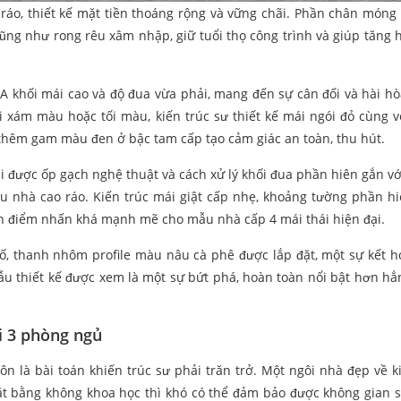
 ráo, thiết kế mặt tiền thoáng rộng và vững chãi. Phần chân móng
ũng như rong rêu xâm nhập, giữ tuổi thọ công trình và giúp tăng 
ữ A khối mái cao và độ đua vừa phải, mang đến sự cân đối và hài h
i xám màu hoặc tối màu, kiến trúc sư thiết kế mái ngói đỏ cùng v
thêm gam màu đen ở bậc tam cấp tạo cảm giác an toàn, thu hút.
ái được ốp gạch nghệ thuật và cách xử lý khối đua phần hiên gắn với
ẫu nhà cao ráo. Kiến trúc mái giật cấp nhẹ, khoảng tường phần h
nên điểm nhấn khá mạnh mẽ cho mẫu nhà cấp 4 mái thái hiện đại.
 đố, thanh nhôm profile màu nâu cà phê được lắp đặt, một sự kết 
ẫu thiết kế được xem là một sự bứt phá, hoàn toàn nổi bật hơn h
ái 3 phòng ngủ
ôn là bài toán khiến trúc sư phải trăn trở. Một ngôi nhà đẹp về ki
ặt bằng không khoa học thì khó có thể đảm bảo được không gian 