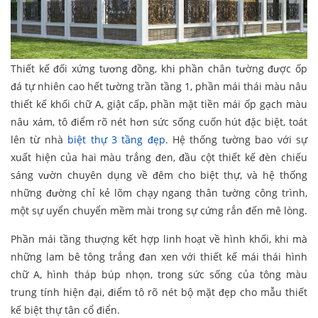
Thiết kế đối xứng tương đồng, khi phần chân tường được ốp
đá tự nhiên cao hết tường trần tầng 1, phần mái thái màu nâu
thiết kế khối chữ A, giật cấp, phần mặt tiền mái ốp gạch màu
nâu xám, tô điểm rõ nét hơn sức sống cuốn hút đặc biệt, toát
lên từ nhà
biệt thự 3 tầng đẹp
. Hệ thống tường bao với sự
xuất hiện của hai màu trắng đen, đầu cột thiết kế đèn chiếu
sáng vườn chuyên dụng về đêm cho biệt thự, và hệ thống
những đường chỉ kẻ lõm chạy ngang thân tường công trình,
một sự uyển chuyển mềm mài trong sự cứng rắn đến mê lòng.
Phần mái tầng thượng kết hợp linh hoạt về hình khối, khi mà
những lam bê tông trắng đan xen với thiết kế mái thái hình
chữ A, hình tháp búp nhọn, trong sức sống của tông màu
trung tính hiện đại, điểm tô rõ nét bộ mặt đẹp cho mẫu thiết
kế biệt thự tân cổ điển.