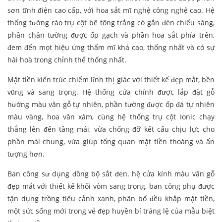
sơn tĩnh điện cao cấp, với hoa sắt mĩ nghệ công nghệ cao. Hệ
thống tường rào trụ cột bê tông trắng có gắn đèn chiếu sáng,
phần chân tường được ốp gạch và phần hoa sắt phía trên,
đem đến mọt hiệu ứng thẩm mĩ khá cao, thống nhất và có sự
hài hoà trong chỉnh thể thống nhất.
Mặt tiền kiến trúc chiếm lĩnh thị giác với thiết kế đẹp mắt, bền
vũng và sang trọng. Hệ thống cửa chính được lắp đặt gỗ
hướng màu vân gỗ tự nhiên, phần tường được ốp đá tự nhiên
màu vàng, hoa văn xám, cùng hệ thống trụ cột Ionic chạy
thẳng lên đến tầng mái, vừa chống đỡ kết cấu chịu lực cho
phần mái chung, vừa giúp tổng quan mặt tiền thoáng và ấn
tượng hơn.
Ban công sư dụng đồng bộ sắt đen. hệ cửa kính màu vân gỗ
đẹp mắt với thiết kế khối vòm sang trọng, ban công phụ được
tận dụng trồng tiểu cảnh xanh, phân bố đều khắp mặt tiền,
một sức sống mới trong vẻ đẹp huyền bí tráng lệ của mẫu biệt