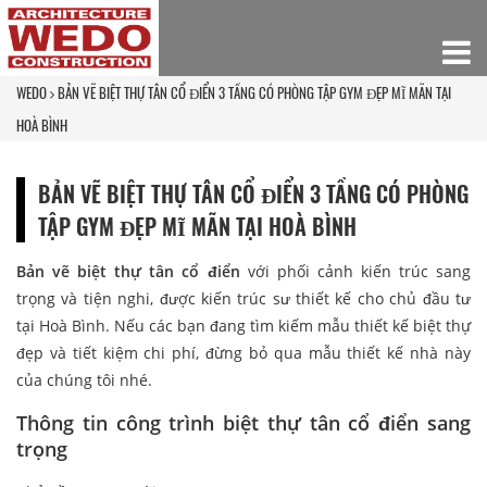
WEDO
BẢN VẼ BIỆT THỰ TÂN CỔ ĐIỂN 3 TẦNG CÓ PHÒNG TẬP GYM ĐẸP MĨ MÃN TẠI
HOÀ BÌNH
BẢN VẼ BIỆT THỰ TÂN CỔ ĐIỂN 3 TẦNG CÓ PHÒNG
TẬP GYM ĐẸP MĨ MÃN TẠI HOÀ BÌNH
Bản vẽ biệt thự tân cổ điển
với phối cảnh kiến trúc sang
trọng và tiện nghi, được kiến trúc sư thiết kế cho chủ đầu tư
tại Hoà Bình. Nếu các bạn đang tìm kiếm mẫu thiết kế biệt thự
đẹp và tiết kiệm chi phí, đừng bỏ qua mẫu thiết kế nhà này
của chúng tôi nhé.
Thông tin công trình biệt thự tân cổ điển sang
trọng