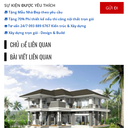
SỰ KIỆN ĐƯỢC YÊU THÍCH
🎁 Tặng Mẫu Nhà Đẹp theo yêu cầu
🎁 Tặng 70% Phí thiết kế nếu thi công nội thất trọn gói
☎️ Tư vấn 24/7 093 889 6767 Kiến trúc & Xây dựng
🎁 Xây dựng trọn gói - Design & Build
CHỦ ĐỀ LIÊN QUAN
BÀI VIẾT LIÊN QUAN