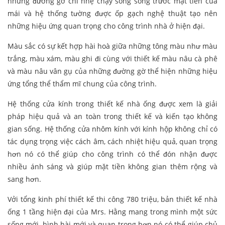
những đường gờ chỉ nhẹ chạy song song trước mặt tiền của
mái và hệ thống tường được ốp gạch nghệ thuật tạo nên
những hiệu ứng quan trọng cho công trình nhà ở hiện đại.
Màu sắc có sự kết hợp hài hoà giữa những tông màu như màu
trắng, màu xám, màu ghi đi cùng với thiết kế màu nâu cà phê
và màu nâu vân gụ của những đường gờ thể hiện những hiệu
ứng tổng thể thẩm mĩ chung của công trình.
Hệ thống cửa kính trong thiết kế nhà ống được xem là giải
pháp hiệu quả và an toàn trong thiết kế và kiến tạo không
gian sống. Hệ thống cửa nhôm kính với kính hộp không chỉ có
tác dụng trọng việc cách âm, cách nhiệt hiệu quả, quan trọng
hơn nó có thể giúp cho công trình có thể đón nhận được
nhiều ánh sáng và giúp mặt tiền không gian thêm rộng và
sang hơn.
Vởi tổng kinh phí thiết kế thi công 780 triệu, bản thiết kế nhà
ống 1 tầng hiện đại của Mrs. Hằng mang trong mình một sức
sống mới, hình hài mới và quan trọng hơn nó có thể giúp chủ